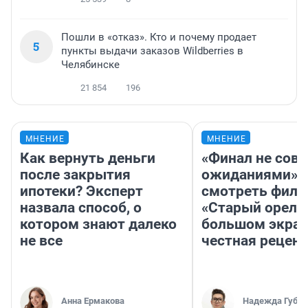
Пошли в «отказ». Кто и почему продает
5
пункты выдачи заказов Wildberries в
Челябинске
21 854
196
МНЕНИЕ
МНЕНИЕ
Как вернуть деньги
«Финал не совп
после закрытия
ожиданиями»: 
ипотеки? Эксперт
смотреть фил
назвала способ, о
«Старый орел» 
котором знают далеко
большом экран
не все
честная рецен
Анна Ермакова
Надежда Губар