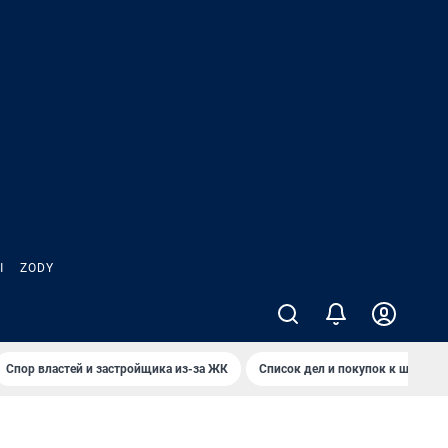
Ы
ZODY
Спор властей и застройщика из-за ЖК
Список дел и покупок к школе