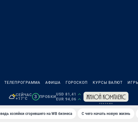
ТЕЛЕПРОГРАММА
АФИША
ГОРОСКОП
КУРСЫ ВАЛЮТ
ИГР
USD 81,41
СЕЙЧАС
3
ПРОБКИ
+17°C
EUR 94,06
ведь хозяйки сгоревшего на WB бизнеса
С чего начать новую жизнь