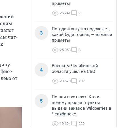
приметы
26 241
9
елений
людям
Погода 4 августа подскажет,
диалог
3
какой будет осень, — важные
ым чат-
приметы
ак
25 053
8
ципу
Военком Челябинской
4
офисе
области ушел на СВО
леко от
20 570
109
Пошли в «отказ». Кто и
5
почему продает пункты
выдачи заказов Wildberries в
Челябинске
19 694
229