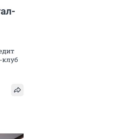
ал-
едит
-клуб