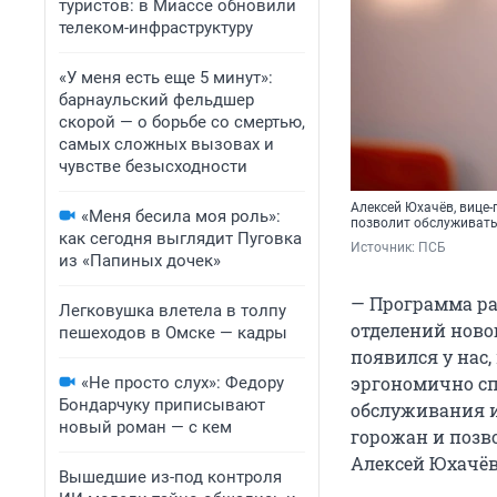
туристов: в Миассе обновили
телеком-инфраструктуру
«У меня есть еще 5 минут»:
барнаульский фельдшер
скорой — о борьбе со смертью,
самых сложных вызовах и
чувстве безысходности
Алексей Юхачёв, вице
«Меня бесила моя роль»:
позволит обслуживать 
как сегодня выглядит Пуговка
Источник: 
ПСБ
из «Папиных дочек»
— Программа ра
Легковушка влетела в толпу
отделений ново
пешеходов в Омске — кадры
появился у нас,
эргономично сп
«Не просто слух»: Федору
Бондарчуку приписывают
обслуживания и
новый роман — с кем
горожан и позв
Алексей Юхачёв
Вышедшие из-под контроля