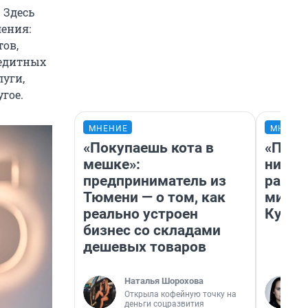
 Здесь
ления:
ов,
редитных
луги,
гое.
МНЕНИЕ
МНЕНИ
«Покупаешь кота в
«Позд
мешке»:
никог
предприниматель из
распи
Тюмени — о том, как
минус
реально устроен
Кузи 
бизнес со складами
дешевых товаров
Наталья Шорохова
Открыла кофейную точку на
деньги соцразвития