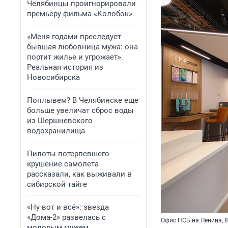
Челябинцы проигнорировали
премьеру фильма «Колобок»
«Меня годами преследует
бывшая любовница мужа: она
портит жилье и угрожает».
Реальная история из
Новосибирска
Поплывем? В Челябинске еще
больше увеличат сброс воды
из Шершневского
водохранилища
Пилоты потерпевшего
крушение самолета
рассказали, как выживали в
сибирской тайге
«Ну вот и всё»: звезда
«Дома-2» развелась с
Офис ПСБ на Ленина, 8
молодым мужем