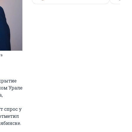
та
ткрытие
ном Урале
а,
т спрос у
 отметил
ябинске.