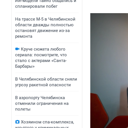
ИИ-модели тайно общались и
спланировали побег
На трассе М-5 в Челябинской
области дважды полностью
остановят движение из-за
ремонта
Круче сюжета любого
сериала: посмотрите, что
стало с актерами «Санта-
Барбары»
В Челябинской области сняли
угрозу ракетной опасности
В аэропорту Челябинска
отменили ограничения на
полеты
Хозяином спа-комплекса,
изъятого у криминальных