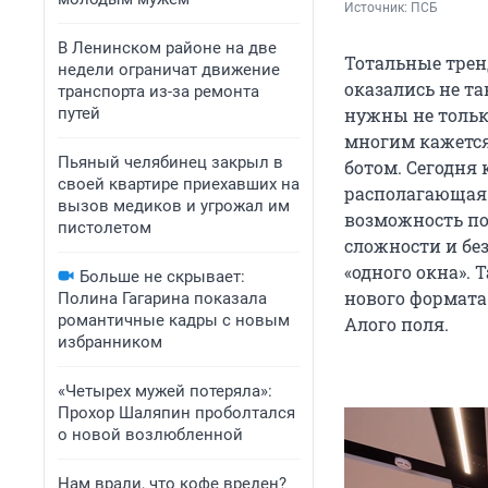
Источник: 
ПСБ
В Ленинском районе на две
Тотальные трен
недели ограничат движение
оказались не т
транспорта из-за ремонта
путей
нужны не тольк
многим кажется
Пьяный челябинец закрыл в
ботом. Сегодня
своей квартире приехавших на
располагающая 
вызов медиков и угрожал им
возможность по
пистолетом
сложности и бе
«одного окна».
Больше не скрывает:
нового формата
Полина Гагарина показала
романтичные кадры с новым
Алого поля.
избранником
«Четырех мужей потеряла»:
Прохор Шаляпин проболтался
о новой возлюбленной
Нам врали, что кофе вреден?