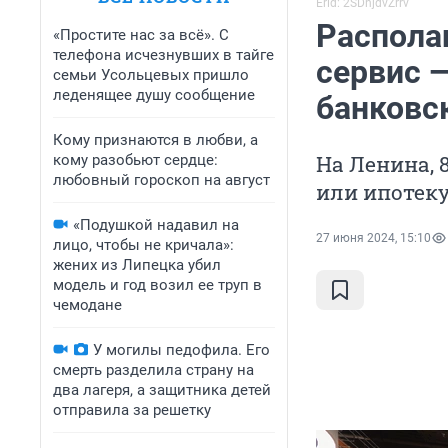
Erid: 2SDnjdvZrrv
Распола
«Простите нас за всё». С
телефона исчезнувших в тайге
сервис 
семьи Усольцевых пришло
леденящее душу сообщение
банковс
Кому признаются в любви, а
На Ленина, 
кому разобьют сердце:
любовный гороскоп на август
или ипотеку
«Подушкой надавил на
27 июня 2024, 15:10
лицо, чтобы не кричала»:
жених из Липецка убил
модель и год возил ее труп в
чемодане
У могилы педофила. Его
смерть разделила страну на
два лагеря, а защитника детей
отправила за решетку