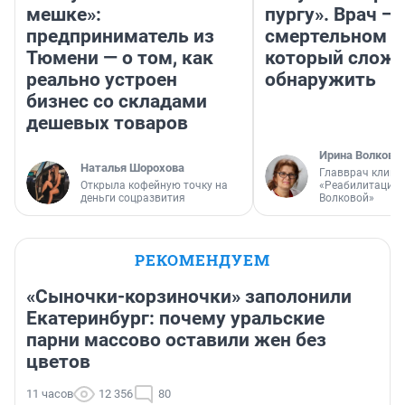
мешке»:
пургу». Врач — 
предприниматель из
смертельном д
Тюмени — о том, как
который слож
реально устроен
обнаружить
бизнес со складами
дешевых товаров
Ирина Волкова
Наталья Шорохова
Главврач клини
Открыла кофейную точку на
«Реабилитация 
деньги соцразвития
Волковой»
РЕКОМЕНДУЕМ
«Сыночки-корзиночки» заполонили
Екатеринбург: почему уральские
парни массово оставили жен без
цветов
11 часов
12 356
80