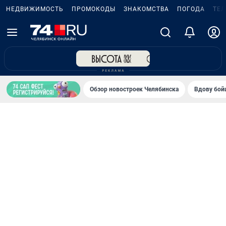
НЕДВИЖИМОСТЬ
ПРОМОКОДЫ
ЗНАКОМСТВА
ПОГОДА
ТЕ
Обзор новостроек Челябинска
Вдову бойц