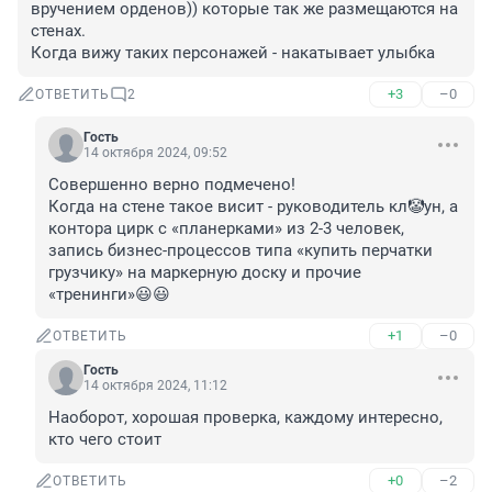
вручением орденов)) которые так же размещаются на 
стенах. 

Когда вижу таких персонажей - накатывает улыбка
+3
–0
ОТВЕТИТЬ
2
Гость
14 октября 2024, 09:52
Совершенно верно подмечено! 

Когда на стене такое висит - руководитель кл🤡ун, а 
контора цирк с «планерками» из 2-3 человек, 
запись бизнес-процессов типа «купить перчатки 
грузчику» на маркерную доску и прочие 
«тренинги»😃😃
+1
–0
ОТВЕТИТЬ
Гость
14 октября 2024, 11:12
Наоборот, хорошая проверка, каждому интересно, 
кто чего стоит
+0
–2
ОТВЕТИТЬ