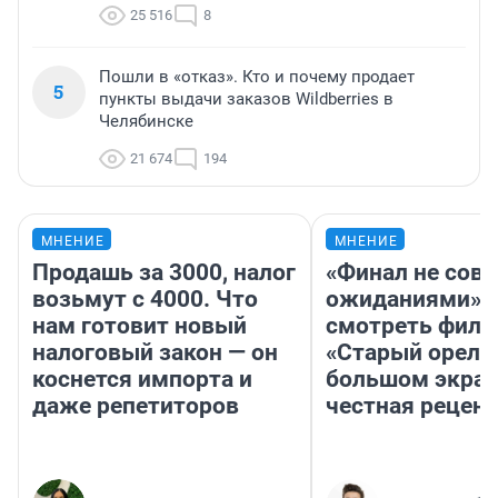
25 516
8
Пошли в «отказ». Кто и почему продает
5
пункты выдачи заказов Wildberries в
Челябинске
21 674
194
МНЕНИЕ
МНЕНИЕ
Продашь за 3000, налог
«Финал не совп
возьмут с 4000. Что
ожиданиями»: 
нам готовит новый
смотреть фил
налоговый закон — он
«Старый орел» 
коснется импорта и
большом экран
даже репетиторов
честная рецен