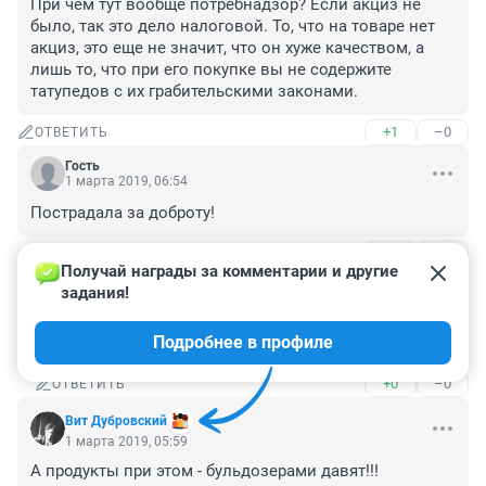
При чем тут вообще потребнадзор? Если акциз не 
было, так это дело налоговой. То, что на товаре нет 
акциз, это еще не значит, что он хуже качеством, а 
лишь то, что при его покупке вы не содержите 
татупедов с их грабительскими законами.
+1
–0
ОТВЕТИТЬ
Гость
1 марта 2019, 06:54
Пострадала за доброту!
+1
–0
ОТВЕТИТЬ
1
Получай награды за комментарии и другие 
задания!
Гость
1 марта 2019, 09:22
Подробнее в профиле
Главное, что за БЕСКОРЫСТНУЮ доброту.
+0
–0
ОТВЕТИТЬ
Вит Дубровский
1 марта 2019, 05:59
А продукты при этом - бульдозерами давят!!! 