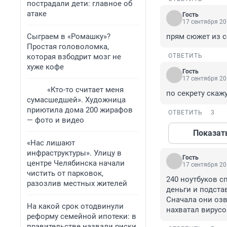
пострадали дети: главное об
атаке
Гость
17 сентября 20
Сыграем в «Ромашку»?
прям сюжет из с
Простая головоломка,
которая взбодрит мозг не
ОТВЕТИТЬ
хуже кофе
Гость
17 сентября 20
«Кто-то считает меня
по секрету скаж
сумасшедшей». Художница
приютила дома 200 жирафов
ОТВЕТИТЬ
3
— фото и видео
Показат
«Нас лишают
инфраструктуры». Улицу в
Гость
центре Челябинска начали
17 сентября 20
чистить от парковок,
240 ноутбуков с
разозлив местных жителей
деньги и подстав
Сначала они озв
На какой срок отодвинули
нахватал вирусо
реформу семейной ипотеки: в
правительстве назвали риски