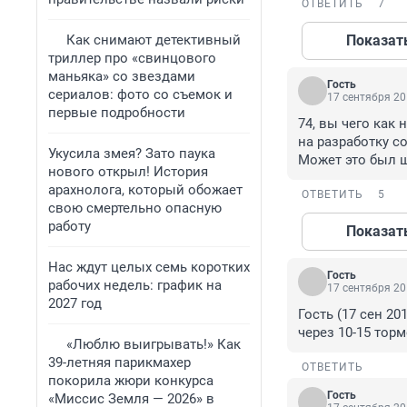
ОТВЕТИТЬ
7
Как снимают детективный
Показат
триллер про «свинцового
маньяка» со звездами
Гость
сериалов: фото со съемок и
17 сентября 20
первые подробности
74, вы чего как
на разработку со
Укусила змея? Зато паука
Может это был 
нового открыл! История
арахнолога, который обожает
ОТВЕТИТЬ
5
свою смертельно опасную
работу
Показат
Нас ждут целых семь коротких
Гость
рабочих недель: график на
17 сентября 20
2027 год
Гость (17 сен 20
через 10-15 торм
«Люблю выигрывать!» Как
39-летняя парикмахер
ОТВЕТИТЬ
покорила жюри конкурса
Гость
«Миссис Земля — 2026» в