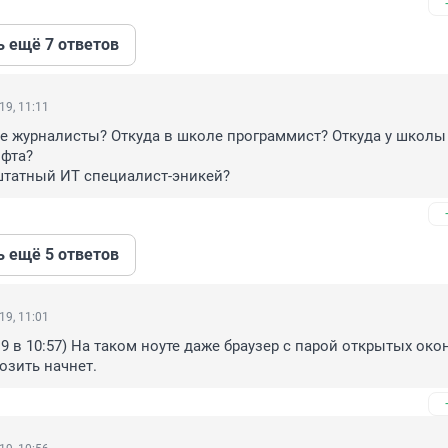
ь ещё 7 ответов
19, 11:11
 не журналисты? Откуда в школе программист? Откуда у школы 
фта?

штатный ИТ специалист-эникей?
ь ещё 5 ответов
19, 11:01
19 в 10:57) На таком ноуте даже браузер с парой открытых окон
озить начнет.