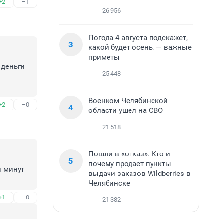
+2
–1
26 956
Погода 4 августа подскажет,
3
какой будет осень, — важные
приметы
деньги 
25 448
Военком Челябинской
+2
–0
4
области ушел на СВО
21 518
Пошли в «отказ». Кто и
5
почему продает пункты
 минут 
выдачи заказов Wildberries в
Челябинске
+1
–0
21 382