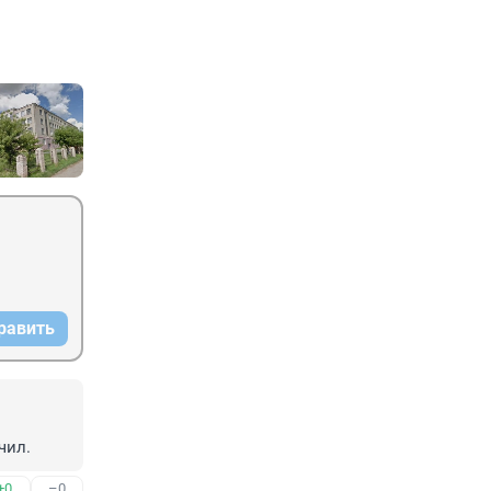
равить
чил.
+0
–0