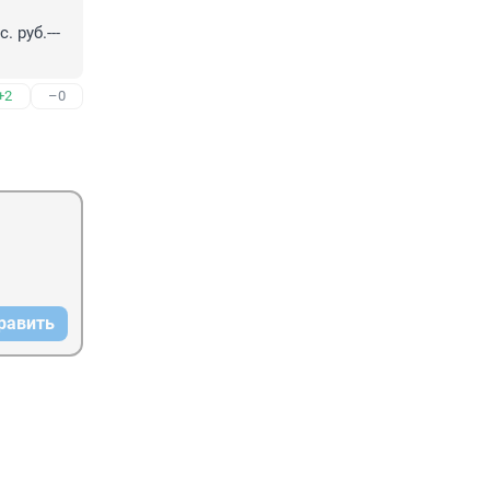
 руб.---
+2
–0
равить