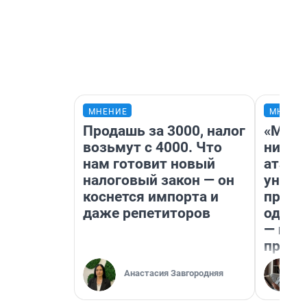
МНЕНИЕ
МНЕНИ
Продашь за 3000, налог
«Марк
возьмут с 4000. Что
ничег
нам готовит новый
атаки
налоговый закон — он
уничт
коснется импорта и
право
даже репетиторов
одежд
— исп
предп
Анастасия Завгородняя