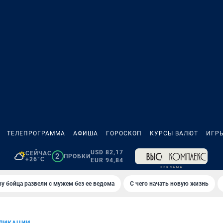
ТЕЛЕПРОГРАММА
АФИША
ГОРОСКОП
КУРСЫ ВАЛЮТ
ИГР
USD 82,17
СЕЙЧАС
2
ПРОБКИ
+26°C
EUR 94,84
у бойца развели с мужем без ее ведома
С чего начать новую жизнь