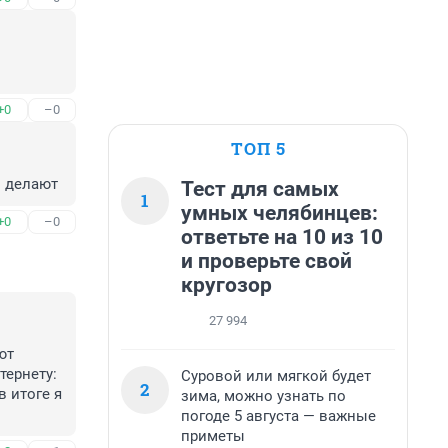
+0
–0
ТОП 5
и делают
Тест для самых
1
умных челябинцев:
+0
–0
ответьте на 10 из 10
и проверьте свой
кругозор
27 994
т 
ернету: 
Суровой или мягкой будет
2
 итоге я 
зима, можно узнать по
.
погоде 5 августа — важные
приметы