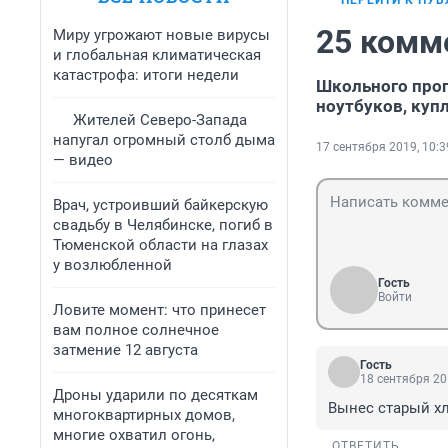
ПЕРЕЙТИ К ПУ
25 комм
Миру угрожают новые вирусы
и глобальная климатическая
катастрофа: итоги недели
Школьного прог
ноутбуков, куп
Жителей Северо-Запада
напугал огромный столб дыма
17 сентября 2019, 10:3
— видео
Врач, устроивший байкерскую
свадьбу в Челябинске, погиб в
Тюменской области на глазах
у возлюбленной
Гость
Войти
Ловите момент: что принесет
вам полное солнечное
затмение 12 августа
Гость
18 сентября 20
Дроны ударили по десяткам
Вынес старый хл
многоквартирных домов,
многие охватил огонь,
ОТВЕТИТЬ