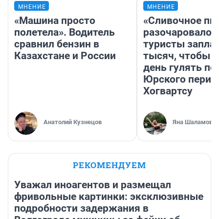
МНЕНИЕ
МНЕНИЕ
«Машина просто
«Сливочное пи
полетела». Водитель
разочаровало»
сравнил бензин в
туристы запла
Казахстане и России
тысяч, чтобы 
день гулять по
Юрского перио
Хогвартсу
Анатолий Кузнецов
Яна Шаламова
РЕКОМЕНДУЕМ
Уважал иноагентов и размещал
фривольные картинки: эксклюзивные
подробности задержания в