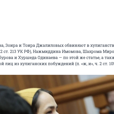
а, Зоира и Тоира Джалиловых обвиняют в хулиганств
 2 ст. 213 УК РФ), Нажмиддина Имомова, Шахрома Миро
урова и Хуршеда Одинаева — по этой же статье, а так
 лиц из хулиганских побуждений (п. «ж, и», ч. 2 ст. 10