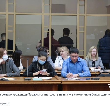
 семеро уроженцев Таджикистана, шесть из них — в стеклянном боксе, один 
пцевич