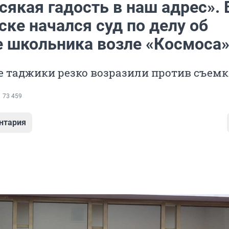
сякая гадость в наш адрес». 
ке начался суд по делу об
е школьника возле «Космоса
 таджики резко возразили против съем
73 459
нтария