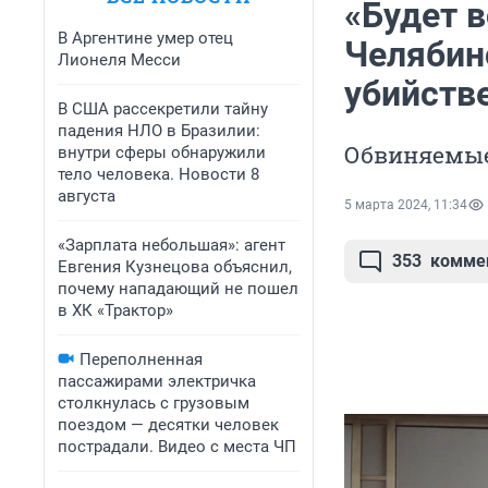
«Будет в
В Аргентине умер отец
Челябинс
Лионеля Месси
убийств
В США рассекретили тайну
падения НЛО в Бразилии:
Обвиняемые
внутри сферы обнаружили
тело человека. Новости 8
августа
5 марта 2024, 11:34
«Зарплата небольшая»: агент
353
комме
Евгения Кузнецова объяснил,
почему нападающий не пошел
в ХК «Трактор»
Переполненная
пассажирами электричка
столкнулась с грузовым
поездом — десятки человек
пострадали. Видео с места ЧП