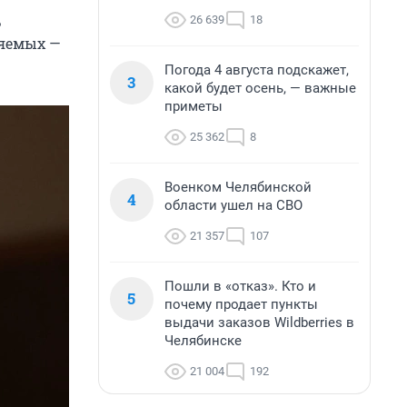
ь
26 639
18
няемых —
Погода 4 августа подскажет,
3
какой будет осень, — важные
приметы
25 362
8
Военком Челябинской
4
области ушел на СВО
21 357
107
Пошли в «отказ». Кто и
5
почему продает пункты
выдачи заказов Wildberries в
Челябинске
21 004
192