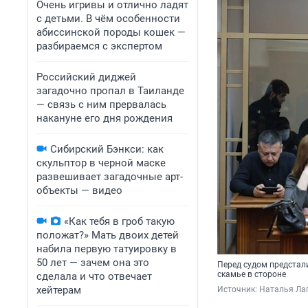
Очень игривы и отлично ладят
с детьми. В чём особенности
абиссинской породы кошек —
разбираемся с экспертом
Российский диджей
загадочно пропал в Таиланде
— связь с ним прервалась
накануне его дня рождения
Сибирский Бэнкси: как
скульптор в черной маске
развешивает загадочные арт-
объекты — видео
«Как тебя в гроб такую
положат?» Мать двоих детей
набила первую татуировку в
50 лет — зачем она это
Перед судом предстали
скамье в стороне
сделала и что отвечает
хейтерам
Источник: 
Наталья Ла