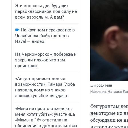
Эти вопросы для будущих
первоклассников под силу не
всем взрослым. А вам?
На крупном перекрестке в
Челябинске байк влетел в
Haval — видео
На Черноморском побережье
закрыли пляжи: что там
происходит
«Август принесет новые
возможности»: Тамара Глоба
... и родители
назвала, кому из знаков
Источник: 
Наталья Ла
зодиака улыбнется удача
Фигурантам дел
«Меня не просто отменяют,
некоторые их н
меня хотят убить»: участница
обсуждали не н
«Мамы в 16» ответила на
обвинения в домогательствах
в сторону журн