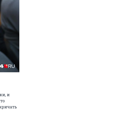
ки, и
-то
 кричать