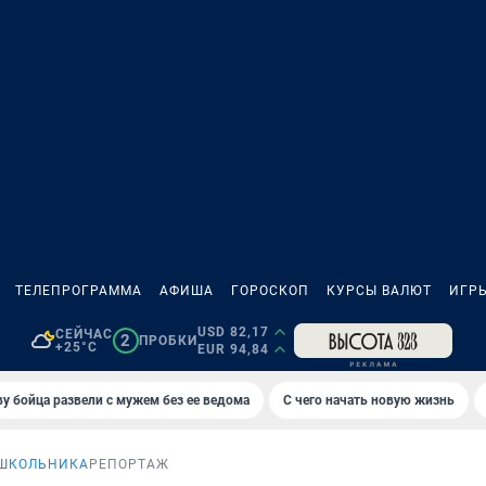
ТЕЛЕПРОГРАММА
АФИША
ГОРОСКОП
КУРСЫ ВАЛЮТ
ИГР
USD 82,17
СЕЙЧАС
2
ПРОБКИ
+25°C
EUR 94,84
у бойца развели с мужем без ее ведома
С чего начать новую жизнь
ШКОЛЬНИКА
РЕПОРТАЖ