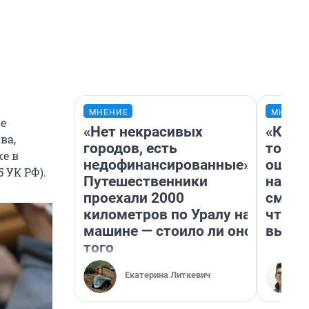
МНЕНИЕ
МНЕНИ
е
«Нет некрасивых
«Кажд
ва,
городов, есть
то лич
же в
недофинансированные».
ошибк
5 УК РФ).
Путешественники
настр
проехали 2000
смотр
километров по Уралу на
чтобы
машине — стоило ли оно
выгля
того
Екатерина Литкевич