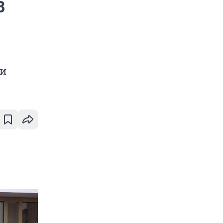
В
»
ки