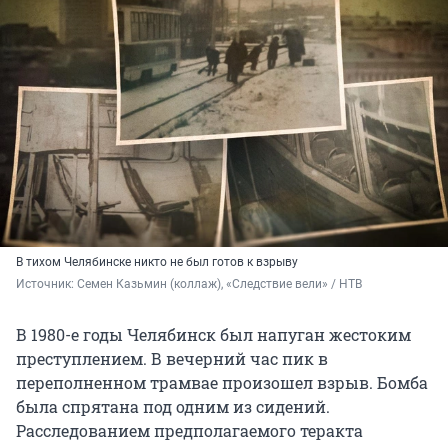
В тихом Челябинске никто не был готов к взрыву
Источник: 
Семен Казьмин (коллаж), «Следствие вели» / НТВ
В 1980-е годы Челябинск был напуган жестоким
преступлением. В вечерний час пик в
переполненном трамвае произошел взрыв. Бомба
была спрятана под одним из сидений.
Расследованием предполагаемого теракта