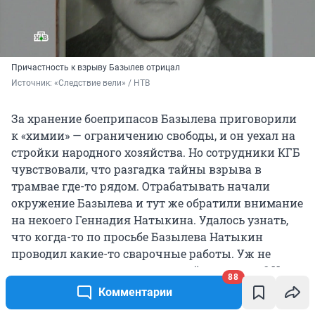
Причастность к взрыву Базылев отрицал
Источник: 
«Следствие вели» / НТВ
За хранение боеприпасов Базылева приговорили
к «химии» — ограничению свободы, и он уехал на
стройки народного хозяйства. Но сотрудники КГБ
чувствовали, что разгадка тайны взрыва в
трамвае где-то рядом. Отрабатывать начали
окружение Базылева и тут же обратили внимание
на некоего Геннадия Натыкина. Удалось узнать,
что когда-то по просьбе Базылева Натыкин
проводил какие-то сварочные работы. Уж не
корпус ли для взрывного устройства варил? Но
88
расколоть его было не так-то просто. Натыкин —
Комментарии
человек тертый, бывший заключенный.