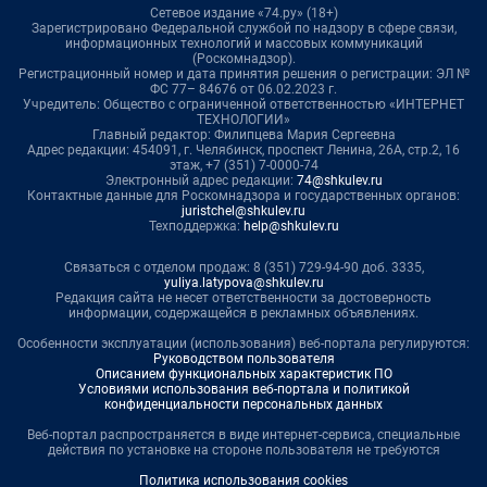
Сетевое издание «74.ру» (18+)
Зарегистрировано Федеральной службой по надзору в сфере связи,
информационных технологий и массовых коммуникаций
(Роскомнадзор).
Регистрационный номер и дата принятия решения о регистрации: ЭЛ №
ФС 77– 84676 от 06.02.2023 г.
Учредитель: Общество с ограниченной ответственностью «ИНТЕРНЕТ
ТЕХНОЛОГИИ»
Главный редактор: Филипцева Мария Сергеевна
Адрес редакции: 454091, г. Челябинск, проспект Ленина, 26А, стр.2, 16
этаж, +7 (351) 7-0000-74
Электронный адрес редакции:
74@shkulev.ru
Контактные данные для Роскомнадзора и государственных органов:
juristchel@shkulev.ru
Техподдержка:
help@shkulev.ru
Связаться с отделом продаж: 8 (351) 729-94-90 доб. 3335,
yuliya.latypova@shkulev.ru
Редакция сайта не несет ответственности за достоверность
информации, содержащейся в рекламных объявлениях.
Особенности эксплуатации (использования) веб-портала регулируются:
Руководством пользователя
Описанием функциональных характеристик ПО
Условиями использования веб-портала и политикой
конфиденциальности персональных данных
Веб-портал распространяется в виде интернет-сервиса, специальные
действия по установке на стороне пользователя не требуются
Политика использования cookies