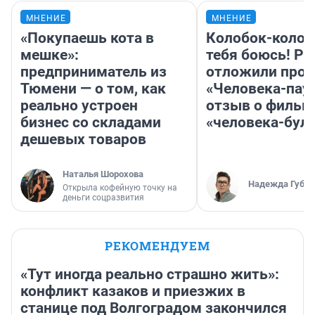
МНЕНИЕ
МНЕНИЕ
«Покупаешь кота в
Колобок-колобо
мешке»:
тебя боюсь! Ра
предприниматель из
отложили прок
Тюмени — о том, как
«Человека-пау
реально устроен
отзыв о фильм
бизнес со складами
«человека-бул
дешевых товаров
Наталья Шорохова
Надежда Губар
Открыла кофейную точку на
деньги соцразвития
РЕКОМЕНДУЕМ
«Тут иногда реально страшно жить»:
конфликт казаков и приезжих в
станице под Волгоградом закончился