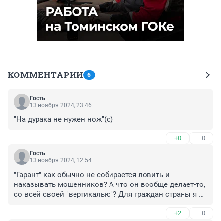
КОММЕНТАРИИ
6
Гость
13 ноября 2024, 23:46
"На дурака не нужен нож"(с)
+0
–0
Гость
13 ноября 2024, 12:54
"Гарант" как обычно не собирается ловить и 
наказывать мошенников? А что он вообще делает-то, 
со всей своей "вертикалью"? Для граждан страны я 
имею ввиду? И такого, чтобы пользу приносило?
+2
–0