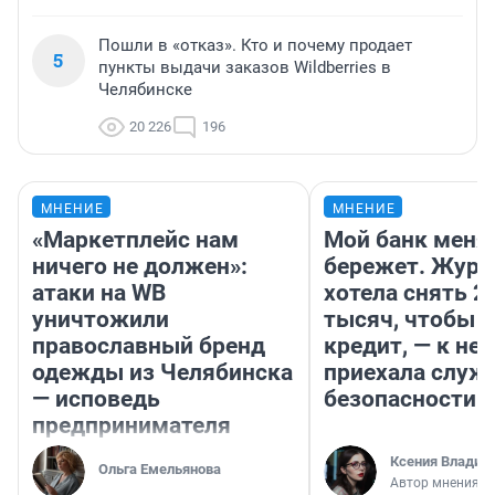
Пошли в «отказ». Кто и почему продает
5
пункты выдачи заказов Wildberries в
Челябинске
20 226
196
МНЕНИЕ
МНЕНИЕ
«Маркетплейс нам
Мой банк меня
ничего не должен»:
бережет. Журн
атаки на WB
хотела снять 2
уничтожили
тысяч, чтобы п
православный бренд
кредит, — к не
одежды из Челябинска
приехала служ
— исповедь
безопасности
предпринимателя
Ксения Владим
Ольга Емельянова
Автор мнения