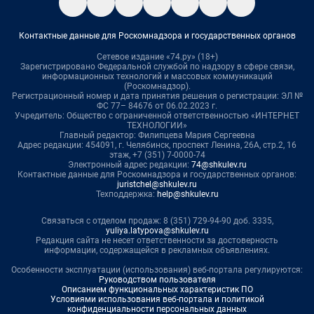
Контактные данные для Роскомнадзора и государственных органов
Сетевое издание «74.ру» (18+)
Зарегистрировано Федеральной службой по надзору в сфере связи,
информационных технологий и массовых коммуникаций
(Роскомнадзор).
Регистрационный номер и дата принятия решения о регистрации: ЭЛ №
ФС 77– 84676 от 06.02.2023 г.
Учредитель: Общество с ограниченной ответственностью «ИНТЕРНЕТ
ТЕХНОЛОГИИ»
Главный редактор: Филипцева Мария Сергеевна
Адрес редакции: 454091, г. Челябинск, проспект Ленина, 26А, стр.2, 16
этаж, +7 (351) 7-0000-74
Электронный адрес редакции:
74@shkulev.ru
Контактные данные для Роскомнадзора и государственных органов:
juristchel@shkulev.ru
Техподдержка:
help@shkulev.ru
Связаться с отделом продаж: 8 (351) 729-94-90 доб. 3335,
yuliya.latypova@shkulev.ru
Редакция сайта не несет ответственности за достоверность
информации, содержащейся в рекламных объявлениях.
Особенности эксплуатации (использования) веб-портала регулируются:
Руководством пользователя
Описанием функциональных характеристик ПО
Условиями использования веб-портала и политикой
конфиденциальности персональных данных