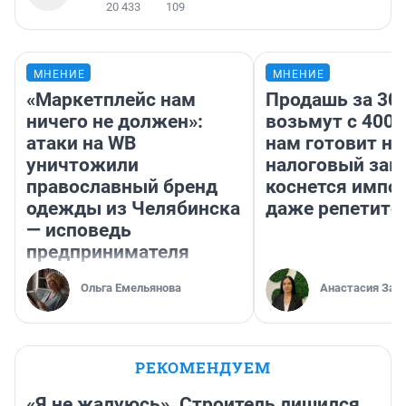
20 433
109
МНЕНИЕ
МНЕНИЕ
«Маркетплейс нам
Продашь за 300
ничего не должен»:
возьмут с 4000
атаки на WB
нам готовит н
уничтожили
налоговый зако
православный бренд
коснется импор
одежды из Челябинска
даже репетито
— исповедь
предпринимателя
Ольга Емельянова
Анастасия Зав
РЕКОМЕНДУЕМ
«Я не жалуюсь». Строитель лишился