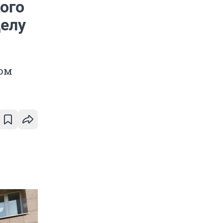
ого
делу
вом