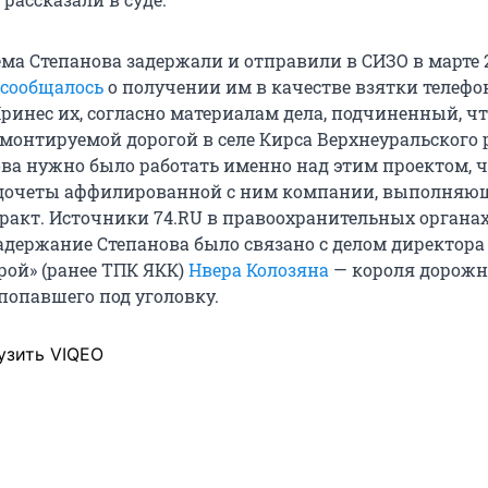
ма Степанова задержали и отправили в СИЗО в марте 2
сообщалось
о получении им в качестве взятки телефон
ринес их, согласно материалам дела, подчиненный, чт
емонтируемой дорогой в селе Кирса Верхнеуральского 
ова нужно было работать именно над этим проектом, 
дочеты аффилированной с ним компании, выполняю
акт. Источники 74.RU в правоохранительных органа
задержание Степанова было связано с делом директора
рой» (ранее ТПК ЯКК)
Нвера Колозяна
— короля дорож
попавшего под уголовку.
узить VIQEO