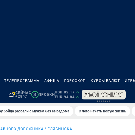
ТЕЛЕПРОГРАММА
АФИША
ГОРОСКОП
КУРСЫ ВАЛЮТ
ИГР
USD 82,17
СЕЙЧАС
3
ПРОБКИ
+28°C
EUR 94,84
у бойца развели с мужем без ее ведома
С чего начать новую жизнь
ЛАВНОГО ДОРОЖНИКА ЧЕЛЯБИНСКА