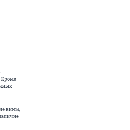
о
. Кроме
енных
ие вины,
 наличие