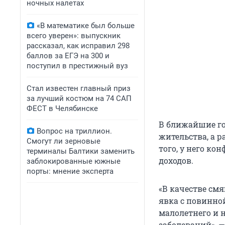
ночных налетах
«В математике был больше
всего уверен»: выпускник
рассказал, как исправил 298
баллов за ЕГЭ на 300 и
поступил в престижный вуз
Стал известен главный приз
за лучший костюм на 74 САП
ФЕСТ в Челябинске
В ближайшие го
Вопрос на триллион.
жительства, а р
Смогут ли зерновые
того, у него ко
терминалы Балтики заменить
доходов.
заблокированные южные
порты: мнение эксперта
«В качестве см
явка с повинно
малолетнего и 
заболеваний», —