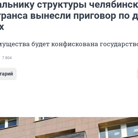
альнику структуры челябинск
ранса вынесли приговор по 
х
мущества будет конфискована государст
7 804
тарий