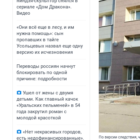
ниндзя-скульптор снялся в
сериале «Дом Дракона».
Видео
«Они всё еще в лесу, и им
нужна помощь»: сын
пропавших в тайге
Усольцевых назвал еще одну
версию их исчезновения
Переводы россиян начнут
блокировать по одной
причине: подробности
Ушел от жены с двумя
детьми. Как главный качок
«Уральских пельменей» в 54
года закрутил роман с
молодой красоткой
«Нет некрасивых городов,
По версии следствия, 
есть недофинансированные».