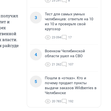
25 291
8
Тест для самых умных
 получил
3
челябинцев: ответьте на 10
лет и
из 10 и проверьте свой
рех
кругозор
ственной
23 094
17
 власти.
м райсуде
Военком Челябинской
4
области ушел на СВО
21 262
107
Пошли в «отказ». Кто и
5
почему продает пункты
выдачи заказов Wildberries в
Челябинске
20 783
192