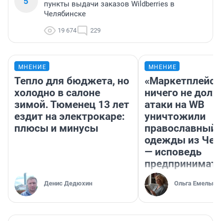
5
пункты выдачи заказов Wildberries в
Челябинске
19 674
229
МНЕНИЕ
МНЕНИЕ
Тепло для бюджета, но
«Маркетплейс 
холодно в салоне
ничего не долж
зимой. Тюменец 13 лет
атаки на WB
ездит на электрокаре:
уничтожили
плюсы и минусы
православный 
одежды из Чел
— исповедь
предпринимат
Денис Дедюхин
Ольга Емельян