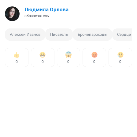
Людмила Орлова
обозреватель
Алексей Иванов
Писатель
Бронепароходы
Сердце П
0
0
0
0
0