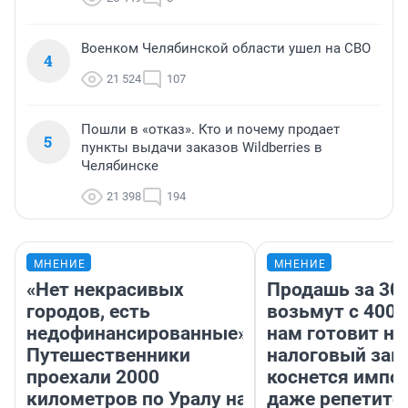
Военком Челябинской области ушел на СВО
4
21 524
107
Пошли в «отказ». Кто и почему продает
5
пункты выдачи заказов Wildberries в
Челябинске
21 398
194
МНЕНИЕ
МНЕНИЕ
«Нет некрасивых
Продашь за 300
городов, есть
возьмут с 4000
недофинансированные».
нам готовит н
Путешественники
налоговый зако
проехали 2000
коснется импор
километров по Уралу на
даже репетито