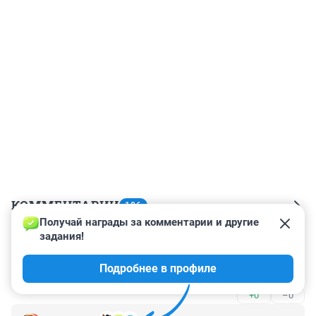
КОММЕНТАРИИ
186
Получай награды за комментарии и другие 
задания!
Гость
5 февраля 2024, 15:46
Подробнее в профиле
Кто то поверил что он бармен? Хаха нет
+0
–0