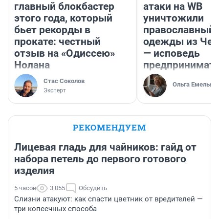
главный блокбастер
атаки на WB
этого года, который
уничтожили
бьет рекорды в
православный 
прокате: честный
одежды из Чел
отзыв на «Одиссею»
— исповедь
Нолана
предпринимат
Стас Соколов
Ольга Емельян
Эксперт
РЕКОМЕНДУЕМ
Лицевая гладь для чайников: гайд от
набора петель до первого готового
изделия
5 часов
3 055
Обсудить
Слизни атакуют: как спасти цветник от вредителей —
три копеечных способа