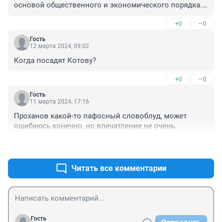
основой общественного и экономического порядка. 
Либерализм — стремление к свободе человека от 
+0
–0
стеснений, налагаемых религией, традицией, 
государством и т. д., и к общественным реформам, 
Гость
имеющим целью свободу личности и общества. При 
12 марта 2024, 09:02
этом возможности государства и церкви влиять на 
Когда посадят Котову?
жизнь общества ограничиваются конституцией.

+0
–0
Важнейшими составляющими в современном 
либерализме признаются свобода слова (свобода 
Гость
11 марта 2024, 17:16
публичного высказывания), свобода совести 
(отделение религии от государства, светское 
Проханов какой-то пафосный словоблуд, может 
государство и общество), право на легальное участие 
ошибаюсь конечно, но впечатление не очень..
в политической борьбе.

+0
–0
В экономическом отношении принципами 
либерализма являются неприкосновенность частной 
Читать все комментарии
собственности, свобода торговли и 
предпринимательства.
Гость