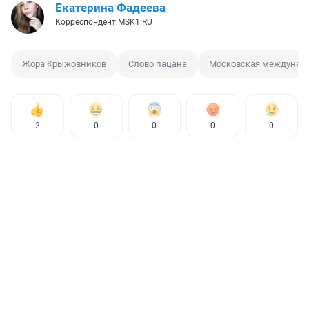
Екатерина Фадеева
Корреспондент MSK1.RU
Жора Крыжовников
Слово пацана
Московская междунаро
2
0
0
0
0