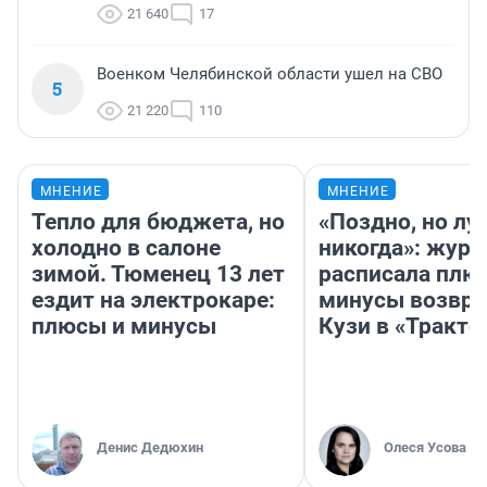
21 640
17
Военком Челябинской области ушел на СВО
5
21 220
110
МНЕНИЕ
МНЕНИЕ
Тепло для бюджета, но
«Поздно, но лу
холодно в салоне
никогда»: журн
зимой. Тюменец 13 лет
расписала плю
ездит на электрокаре:
минусы возвр
плюсы и минусы
Кузи в «Тракто
Денис Дедюхин
Олеся Усова