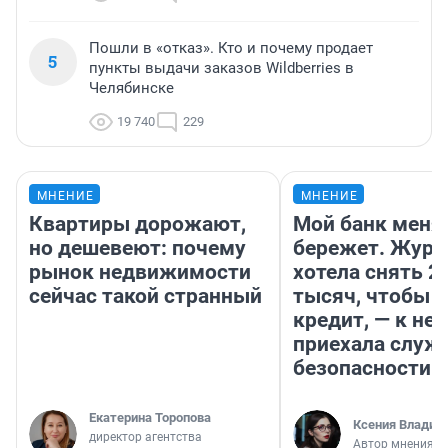
Пошли в «отказ». Кто и почему продает
5
пункты выдачи заказов Wildberries в
Челябинске
19 740
229
МНЕНИЕ
МНЕНИЕ
Квартиры дорожают,
Мой банк меня
но дешевеют: почему
бережет. Журн
рынок недвижимости
хотела снять 2
сейчас такой странный
тысяч, чтобы п
кредит, — к не
приехала служ
безопасности
Екатерина Торопова
Ксения Владим
директор агентства
Автор мнения