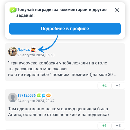
Получай награды за комментарии и другие 
задания!
Подробнее в профиле
КОММЕНТАРИИ
9
Лариса.
25 августа 2024, 05:53
" три кусочека колбаски у тебя лежали на столе 

ты рассказывал мне сказки 

но я не верила тебе " помним .помним ))на мое 30 
летие мы под " Комбинацию " отплясывали )) мне 
+2
–1
интервью понравилось .нормальная такая тетка ..и 
точно -паспортный возраст забываешь ..иногда 
197120536
вспомнишь и думаешь -неужели мне правда столько 
24 августа 2024, 20:47
)и я тоже блогеров не смотрю ..лучше детективный 
Там единственно на ком взгляд цеплялся была 
сериальчик .
Апина, остальные страшненькие и на подпевках
+1
–3