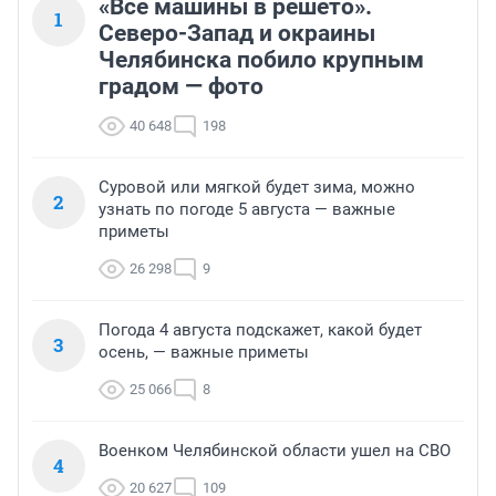
«Все машины в решето».
1
Северо-Запад и окраины
Челябинска побило крупным
градом — фото
40 648
198
Суровой или мягкой будет зима, можно
2
узнать по погоде 5 августа — важные
приметы
26 298
9
Погода 4 августа подскажет, какой будет
3
осень, — важные приметы
25 066
8
Военком Челябинской области ушел на СВО
4
20 627
109