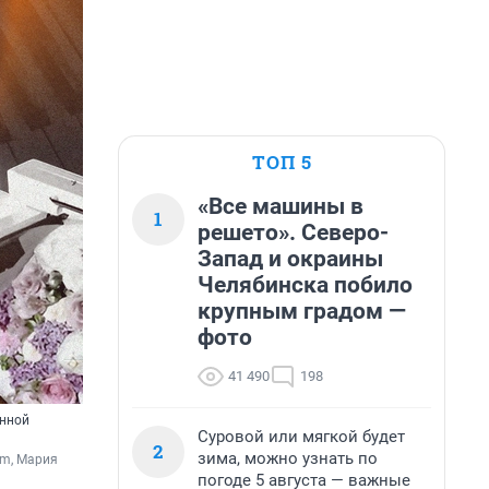
ТОП 5
«Все машины в
1
решето». Северо-
Запад и окраины
Челябинска побило
крупным градом —
фото
41 490
198
енной
Суровой или мягкой будет
2
зима, можно узнать по
m, Мария 
погоде 5 августа — важные