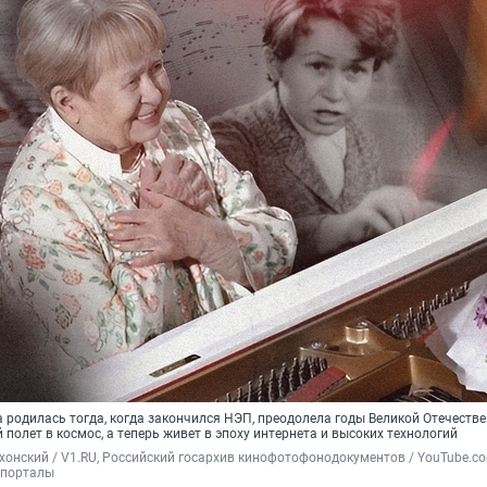
 родилась тогда, когда закончился НЭП, преодолела годы Великой Отечеств
 полет в космос, а теперь живет в эпоху интернета и высоких технологий
хонский / V1.RU, Российский госархив кинофотофонодокументов / YouTube.co
 порталы