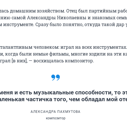
кой Отечественной войны там допрашивали Фридриха
лась домашним хозяйством. Отец был партийным ра
и веками ранее жил дворянин Никита Бекетов, имя к
анию самой Александры Николаевны и знакомых семь
к. Сейчас же от былого величия и исторического насл
 инструменте. Сразу было понятно, откуда такой дар
 На некоторых домах разбиты стекла, кругом разруха, 
веров недостает бюста Пушкина.
 талантливым человеком: играл на всех инструментах.
ома, где жила Пахмутова, тоже ничего не осталось. Его 
ти, когда были немые фильмы, многие ходили на эти к
йчас на этом месте располагается
детская площадка
с
грал [в них], — восхищалась композитор.
которая поросла бурьяном.
 меня и есть музыкальные способности, то э
ленькая частичка того, чем обладал мой от
АЛЕКСАНДРА ПАХМУТОВА
композитор