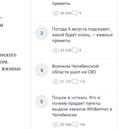
приметы
26 654
9
 —
ым
Погода 4 августа подскажет,
3
какой будет осень, — важные
приметы
25 238
8
ческого
сен.
Военком Челябинской
и жизнью
4
области ушел на СВО
21 157
110
Пошли в «отказ». Кто и
5
почему продает пункты
выдачи заказов Wildberries в
Челябинске
20 548
196