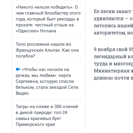
«Никого нельзя победить». О
Ее песни знают
чем главный блокбастер этого
удивляются — он
года, который бьет рекорды в
прокате: честный отзыв на
летопись нашей
«Одиссею» Нолана
авторитетом, но
Тело россиянки нашли во
9 ноября свой 
Французских Альпах. Как она
легендарный ко
погибла?
труда и многок
«Чтобы нас носили на
Миниатюрная же
ручках, мы любим»: нерпа
длиною почти в
Сергеевна, которую спасли
бельком, стала звездой Сети.
Видео
Тигры на пляже и 300 оленей
в дикой природе: топ-24
самых красивых бухт
Приморского края