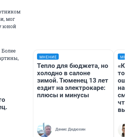
 Паулюса.
ботником
оторого и
и, мог
едия мало
 у юной
на тумбе
 Более
снесли 7
артины,
МНЕНИЕ
МНЕНИ
Тепло для бюджета, но
«Кажд
холодно в салоне
то лич
зимой. Тюменец 13 лет
ошибк
ездит на электрокаре:
настр
плюсы и минусы
смотр
то
чтобы
ец.
выгля
Денис Дедюхин