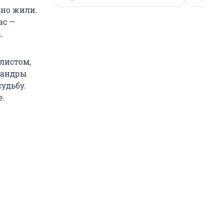
ьно жили.
ас —
.
листом,
ксандры
удьбу.
е.