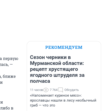
РЕКОМЕНДУЕМ
Сезон черники в
ла первую
Мурманской области:
лась, —
рецепт хрустящего
ягодного штруделя за
, ближе
полчаса
ли
11 часов
7 764
Обсудить
«Напоминает куриное мясо»:
ярославцы нашли в лесу необычный
 и
гриб — что это
либо в