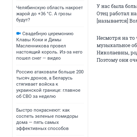
У нас была боль
Челябинскую область накроет
Отец работал на
жарой до +36 °C. А грозы
будут?
[называется] Во
Свадебную церемонию
Несмотря на т
Клавы Коки и Димы
музыкальное об
Масленникова провел
настоящий король. Из-за него
Николаевны, ро
пошел снег — видео
Поэтому они оче
Россию атаковали больше 200
тысяч дронов, а Беларусь
стягивает войска к
украинской границе: главное
об СВО за неделю
Быстро покраснеют: как
соспеть зеленые помидоры
дома — пять самых
эффективных способов