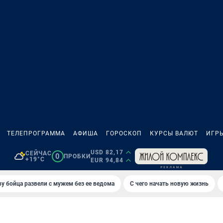
ТЕЛЕПРОГРАММА
АФИША
ГОРОСКОП
КУРСЫ ВАЛЮТ
ИГР
USD 82,17
СЕЙЧАС
0
ПРОБКИ
+19°C
EUR 94,84
у бойца развели с мужем без ее ведома
С чего начать новую жизнь
И