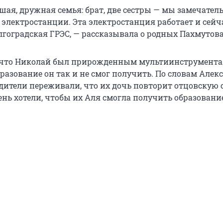
шая, дружная семья: брат, две сестры — мы замечател
 электростанции. Эта электростанция работает и сейч
лгоградская ГРЭС, — рассказывала о родных Пахмутова
о что Николай был прирожденным мультиинструмента
разование он так и не смог получить. По словам Але
дители переживали, что их дочь повторит отцовскую с
нь хотели, чтобы их Аля смогла получить образовани