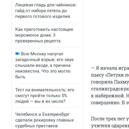
Лицевая гладь для чайников:
гайд от набора петель до
первого готового изделия
Как приготовить настоящее
мороженое дома: 3
проверенных рецепта
Всю Москву напугал
загадочный взрыв: его звук
слышали везде, а причина
— Я начала игра
неизвестна. Что это могло
пьесу «Петухи п
быть
говорила Пахмут
сталинградскую
Тест на внимательность: его
к набережной. Н
смогут пройти только 5%
людей — вы в их числе?
совершенно. В э
Челябинск и Екатеринбург
После трех лет
сделали рокировку главных
учителя одарен
судебных приставов