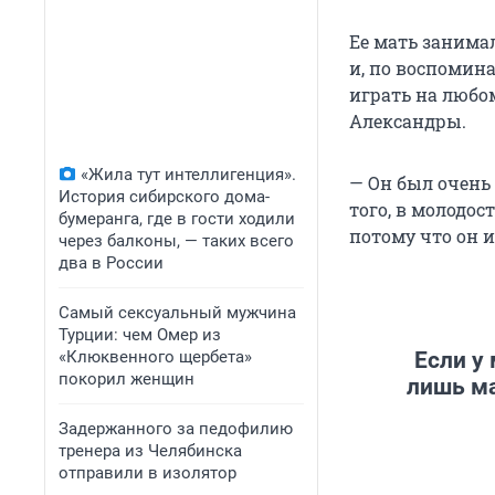
В годы Вели
Ее мать занима
А нескольким
и, по воспомин
носит посело
играть на любом
что осталось.
Александры.
одного из ск
«Жила тут интеллигенция».
— Он был очень
К слову, от д
История сибирского дома-
того, в молодос
лет назад. Се
бумеранга, где в гости ходили
потому что он и
песочницей, 
через балконы, — таких всего
два в России
Самый сексуальный мужчина
Турции: чем Омер из
«Клюквенного щербета»
Если у
покорил женщин
лишь ма
Задержанного за педофилию
тренера из Челябинска
отправили в изолятор