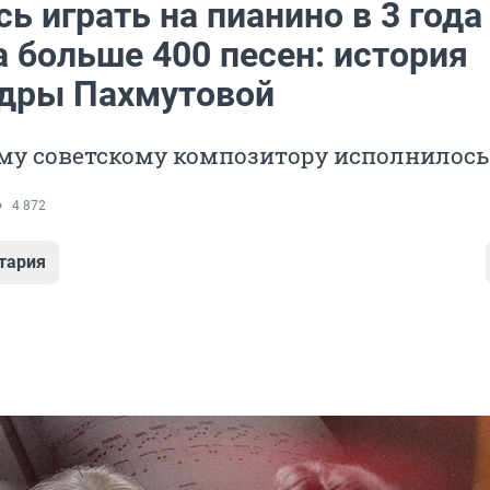
ь играть на пианино в 3 года
 больше 400 песен: история
дры Пахмутовой
му советскому композитору исполнилось 
4 872
тария