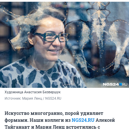
Художница Анастасия Безвершук
Источник: 
Мария Ленц / NGS24.RU
Искусство многогранно, порой удивляет
формами. Наши коллеги из
NGS24.RU
Алексей
Тайганавт и Мария Ленц встретились с