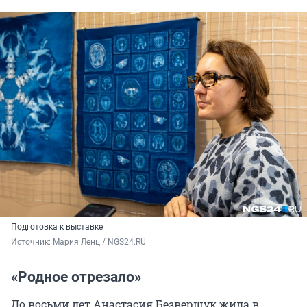
Подготовка к выставке
Источник: 
Мария Ленц / NGS24.RU
«Родное отрезало»
До восьми лет Анастасия Безвершук жила в