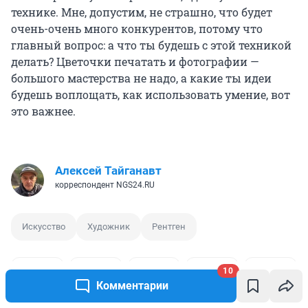
технике. Мне, допустим, не страшно, что будет
очень-очень много конкурентов, потому что
главный вопрос: а что ты будешь с этой техникой
делать? Цветочки печатать и фотографии —
большого мастерства не надо, а какие ты идеи
будешь воплощать, как использовать умение, вот
это важнее.
Алексей Тайганавт
корреспондент NGS24.RU
Искусство
Художник
Рентген
10
Комментарии
0
0
2
3
0