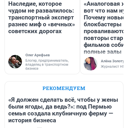
Наследие, которое
«Аналоговая ж
чудом не развалилось:
вот что нам ну
транспортный эксперт
Почему новые
разнес миф о «вечных»
блокбастеры
советских дорогах
проваливаются,
повторы стары
фильмов соби
полные залы
Олег Арефьев
Блогер, предприниматель,
Алёна Золотух
владелец в транспортном
Журналист НГС
бизнесе
РЕКОМЕНДУЕМ
«Я должен сделать всё, чтобы у жены
были ягоды, да ведь?»: под Пермью
семья создала клубничную ферму —
история бизнеса