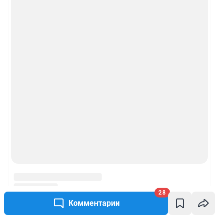
действия по установке на стороне пользователя не требуются
Политика использования cookies
Рекомендательные системы
Пользовательское соглашение сервиса «Подписка без баннерной
рекламы»
© ООО «Интернет Технологии»
28
Комментарии