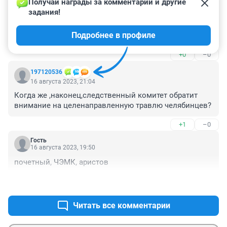
16 августа 2023, 22:25
Получай награды за комментарии и другие 
задания!
А зачем вводят режим НМУ, если его никто не 
соблюдает? Даже если все автомобилисты в этот 
Подробнее в профиле
день пересядут на велосипеды, заводы все равно 
перекроют все это своими выбросами, что они 
+0
–0
сегодня и сделали, судя по запаху этих НМУ
197120536
16 августа 2023, 21:04
Когда же ,наконец,следственный комитет обратит 
внимание на целенаправленную травлю челябинцев?
+1
–0
Гость
16 августа 2023, 19:50
почетный, ЧЭМК, аристов
+0
–0
Читать все комментарии