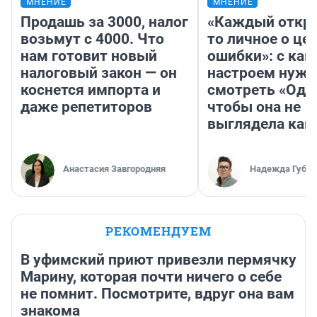
МНЕНИЕ
МНЕНИЕ
Продашь за 3000, налог
«Каждый откро
возьмут с 4000. Что
то личное о це
нам готовит новый
ошибки»: с как
налоговый закон — он
настроем нужн
коснется импорта и
смотреть «Оди
даже репетиторов
чтобы она не
выглядела как
Анастасия Завгородняя
Надежда Губар
РЕКОМЕНДУЕМ
В уфимский приют привезли пермячку
Марину, которая почти ничего о себе
не помнит. Посмотрите, вдруг она вам
знакома