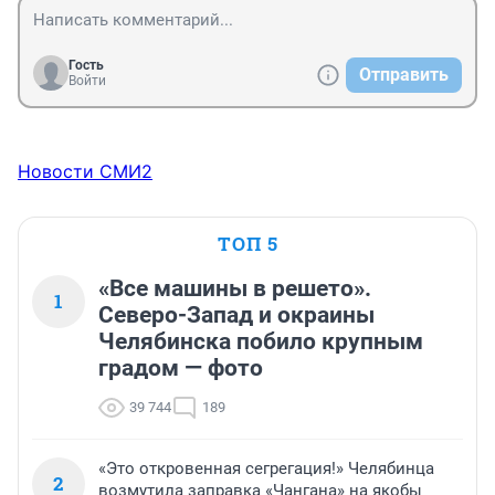
Гость
Отправить
Войти
Новости СМИ2
ТОП 5
«Все машины в решето».
1
Северо-Запад и окраины
Челябинска побило крупным
градом — фото
39 744
189
«Это откровенная сегрегация!» Челябинца
2
возмутила заправка «Чангана» на якобы