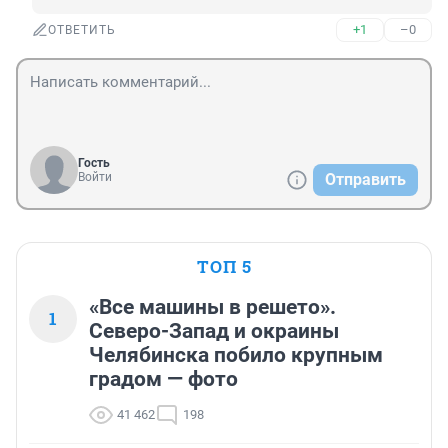
+1
–0
ОТВЕТИТЬ
Гость
Войти
Отправить
ТОП 5
«Все машины в решето».
1
Северо-Запад и окраины
Челябинска побило крупным
градом — фото
41 462
198