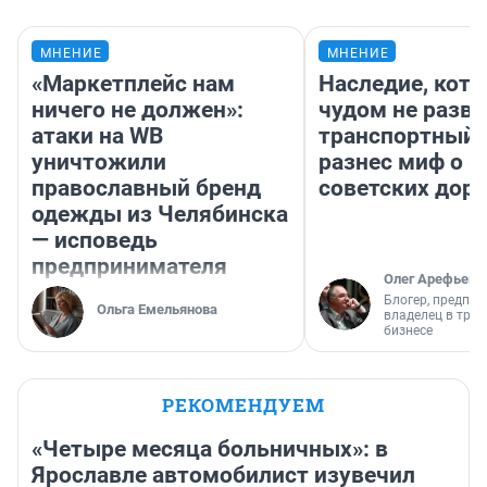
МНЕНИЕ
МНЕНИЕ
«Маркетплейс нам
Наследие, кото
ничего не должен»:
чудом не разва
атаки на WB
транспортный 
уничтожили
разнес миф о 
православный бренд
советских доро
одежды из Челябинска
— исповедь
предпринимателя
Олег Арефьев
Блогер, предпри
Ольга Емельянова
владелец в тра
бизнесе
РЕКОМЕНДУЕМ
«Четыре месяца больничных»: в
Ярославле автомобилист изувечил