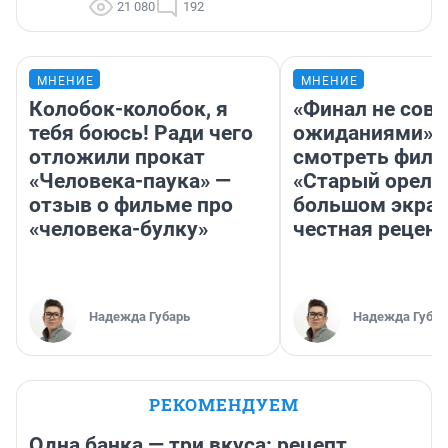
21 080
192
МНЕНИЕ
МНЕНИЕ
Колобок-колобок, я
«Финал не совп
тебя боюсь! Ради чего
ожиданиями»: 
отложили прокат
смотреть фил
«Человека-паука» —
«Старый орел» 
отзыв о фильме про
большом экран
«человека-булку»
честная рецен
Надежда Губарь
Надежда Губар
РЕКОМЕНДУЕМ
Одна банка — три вкуса: рецепт