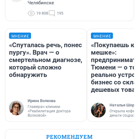
Челябинске
19 808
195
МНЕНИЕ
МНЕНИЕ
«Спуталась речь, понес
«Покупаешь ко
пургу». Врач — о
мешке»:
смертельном диагнозе,
предпринимате
который сложно
Тюмени — о том
обнаружить
реально устро
бизнес со скл
дешевых това
Ирина Волкова
Наталья Шорох
Главврач клиники
«Реабилитация доктора
Открыла кофейн
Волковой»
деньги соцразв
РЕКОМЕНДУЕМ