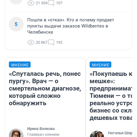
21 304
107
Пошли в «отказ». Кто и почему продает
5
пункты выдачи заказов Wildberries в
Челябинске
20 867
192
МНЕНИЕ
МНЕНИЕ
«Спуталась речь, понес
«Покупаешь ко
пургу». Врач — о
мешке»:
смертельном диагнозе,
предпринимате
который сложно
Тюмени — о том
обнаружить
реально устро
бизнес со скл
дешевых това
Ирина Волкова
Наталья Шорох
Главврач клиники