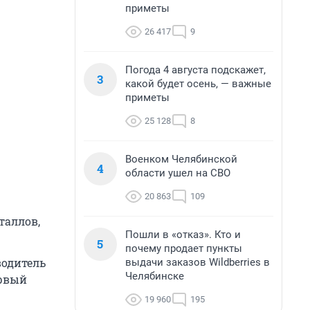
приметы
26 417
9
Погода 4 августа подскажет,
3
какой будет осень, — важные
приметы
25 128
8
Военком Челябинской
4
области ушел на СВО
20 863
109
таллов,
Пошли в «отказ». Кто и
5
почему продает пункты
водитель
выдачи заказов Wildberries в
Челябинске
ервый
19 960
195