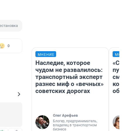
естановка
0
МНЕНИЕ
МНЕНИ
Наследие, которое
«Спут
чудом не развалилось:
пургу»
транспортный эксперт
смерт
разнес миф о «вечных»
котор
советских дорогах
обнар
Олег Арефьев
Блогер, предприниматель,
владелец в транспортном
бизнесе