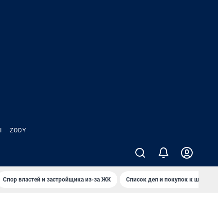
Ы
ZODY
Спор властей и застройщика из-за ЖК
Список дел и покупок к школе