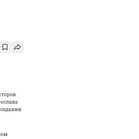
кторов
рослава
аседании
вом