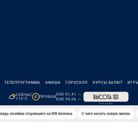
ТЕЛЕПРОГРАММА
АФИША
ГОРОСКОП
КУРСЫ ВАЛЮТ
ИГР
USD 81,41
СЕЙЧАС
4
ПРОБКИ
+16°C
EUR 94,06
ведь хозяйки сгоревшего на WB бизнеса
С чего начать новую жизнь