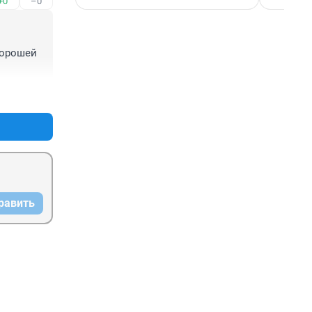
+0
–0
орошей 
+0
–0
равить