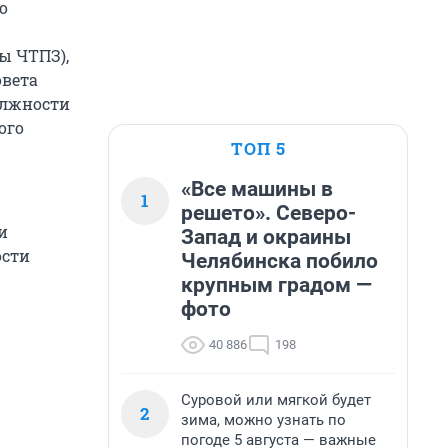
о
ы ЧТПЗ),
овета
олжности
ого
ТОП 5
«Все машины в
1
решето». Северо-
и
Запад и окраины
ости
Челябинска побило
крупным градом —
фото
40 886
198
Суровой или мягкой будет
2
зима, можно узнать по
погоде 5 августа — важные