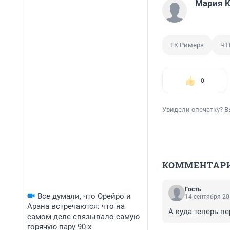
Мария 
ГК Римера
ЧТ
0
Увидели опечатку? В
КОММЕНТАР
Гость
Все думали, что Орейро и
14 сентября 20
Арана встречаются: что на
А куда теперь п
самом деле связывало самую
горячую пару 90-х