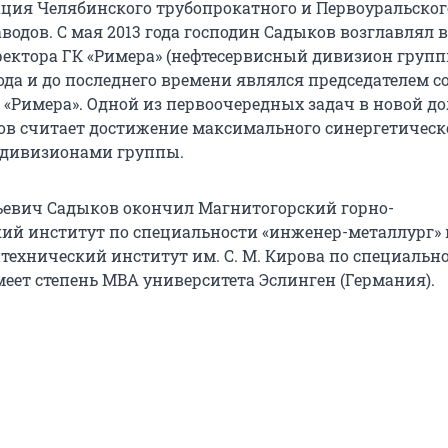
ция Челябинского трубопрокатного и Первоуральског
водов. С мая 2013 года господин Садыков возглавлял в
ректора ГК «Римера» (нефтесервисный дивизион групп
года и до последнего времени являлся председателем с
 «Римера». Одной из первоочередных задач в новой д
в считает достижение максимального синергетическ
 дивизионами группы.
евич Садыков окончил Магнитогорский горно-
ий институт по специальности «инженер-металлург» 
технический институт им. С. М. Кирова по специальн
меет степень MBA университета Эслинген (Германия).