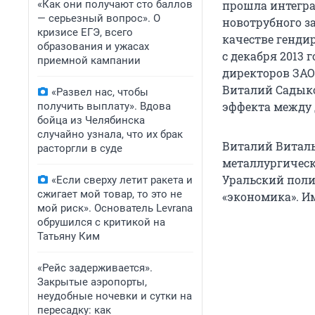
«Как они получают сто баллов
прошла интегра
— серьезный вопрос». О
новотрубного за
кризисе ЕГЭ, всего
качестве генди
образования и ужасах
с декабря 2013 
приемной кампании
директоров ЗАО
Виталий Садыко
«Развел нас, чтобы
эффекта между
получить выплату». Вдова
бойца из Челябинска
случайно узнала, что их брак
Виталий Виталь
расторгли в суде
металлургическ
Уральский поли
«Если сверху летит ракета и
сжигает мой товар, то это не
«экономика». И
мой риск». Основатель Levrana
обрушился с критикой на
Татьяну Ким
«Рейс задерживается».
Закрытые аэропорты,
неудобные ночевки и сутки на
пересадку: как