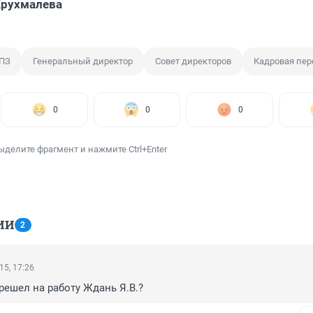
Крухмалева
ПЗ
Генеральный директор
Совет директоров
Кадровая пер
0
0
0
ыделите фрагмент и нажмите Ctrl+Enter
ИИ
2
15, 17:26
ерешел на работу Ждань Я.В.?