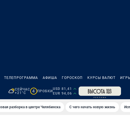
ТЕЛЕПРОГРАММА
АФИША
ГОРОСКОП
КУРСЫ ВАЛЮТ
ИГР
USD 81,41
СЕЙЧАС
4
ПРОБКИ
+21°C
EUR 94,06
овая разборка в центре Челябинска
С чего начать новую жизнь
Исп