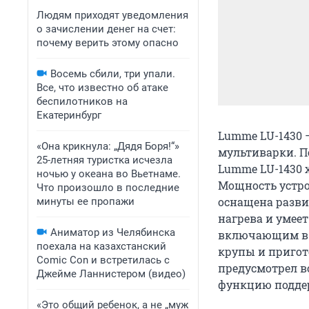
Людям приходят уведомления
о зачислении денег на счет:
почему верить этому опасно
Восемь сбили, три упали.
Все, что известно об атаке
беспилотников на
Екатеринбург
Lumme LU-1430 
«Она крикнула: „Дядя Боря!“»
мультиварки. П
25-летняя туристка исчезла
Lumme LU-1430 
ночью у океана во Вьетнаме.
Мощность устро
Что произошло в последние
оснащена разв
минуты ее пропажи
нагрева и умее
Аниматор из Челябинска
включающим в с
поехала на казахстанский
крупы и пригот
Comic Con и встретилась с
предусмотрел во
Джейме Ланнистером (видео)
функцию подде
«Это общий ребенок, а не „муж