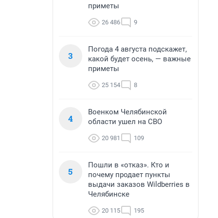
приметы
26 486
9
Погода 4 августа подскажет,
3
какой будет осень, — важные
приметы
25 154
8
Военком Челябинской
4
области ушел на СВО
20 981
109
Пошли в «отказ». Кто и
5
почему продает пункты
выдачи заказов Wildberries в
Челябинске
20 115
195