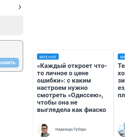
МНЕНИЕ
МНЕНИ
равить
«Каждый откроет что-
Тепло
то личное о цене
холод
ошибки»: с каким
зимой
настроем нужно
ездит
смотреть «Одиссею»,
плюсы
чтобы она не
выглядела как фиаско
Надежда Губарь