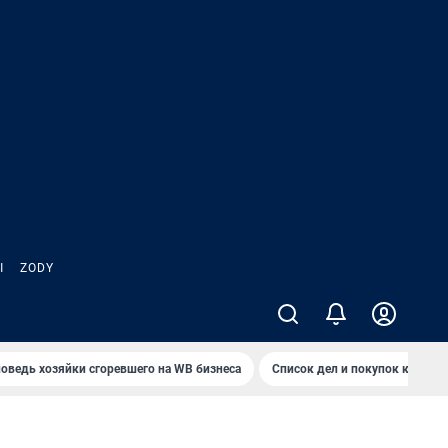
Ы
ZODY
оведь хозяйки сгоревшего на WB бизнеса
Список дел и покупок к школ