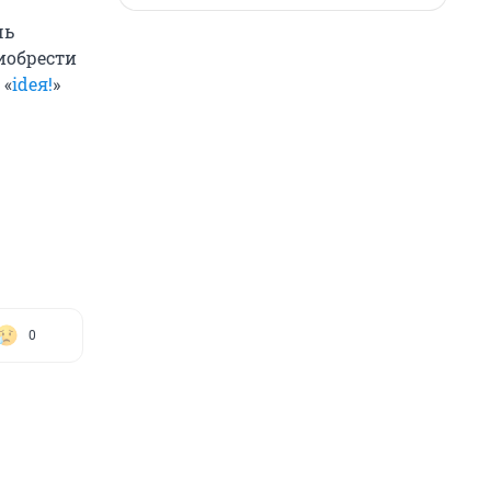
чь
иобрести
 «
ideя!
»
0