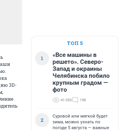
ТОП 5
«Все машины в
ль
1
решето». Северо-
чаши
Запад и окраины
ью.
Челябинска побило
рка
крупным градом —
ию 3D-
фото
м,
ление
41 053
198
одитель
и
Суровой или мягкой будет
2
зима, можно узнать по
погоде 5 августа — важные