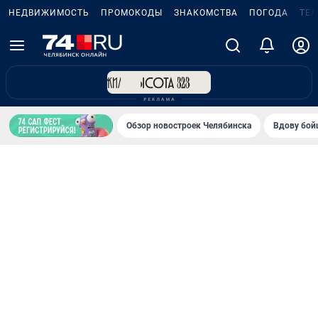
НЕДВИЖИМОСТЬ
ПРОМОКОДЫ
ЗНАКОМСТВА
ПОГОДА
ТЕ
Обзор новостроек Челябинска
Вдову бойц