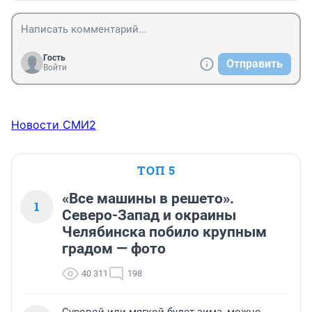
Гость
Отправить
Войти
Новости СМИ2
ТОП 5
«Все машины в решето».
1
Северо-Запад и окраины
Челябинска побило крупным
градом — фото
40 311
198
Суровой или мягкой будет зима, можно