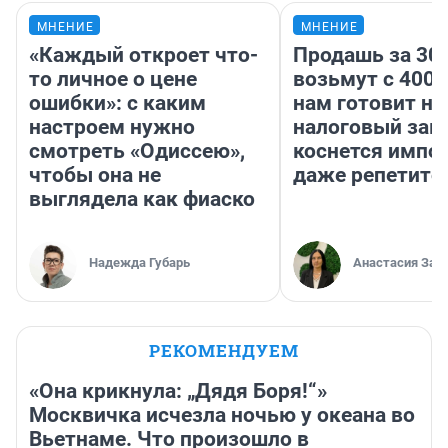
МНЕНИЕ
МНЕНИЕ
«Каждый откроет что-
Продашь за 300
то личное о цене
возьмут с 4000
ошибки»: с каким
нам готовит н
настроем нужно
налоговый зако
смотреть «Одиссею»,
коснется импор
чтобы она не
даже репетито
выглядела как фиаско
Надежда Губарь
Анастасия Зав
РЕКОМЕНДУЕМ
«Она крикнула: „Дядя Боря!“»
Москвичка исчезла ночью у океана во
Вьетнаме. Что произошло в