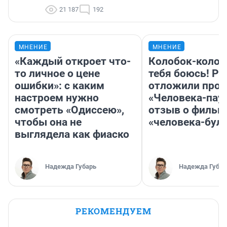
21 187
192
МНЕНИЕ
МНЕНИЕ
«Каждый откроет что-
Колобок-колобо
то личное о цене
тебя боюсь! Ра
ошибки»: с каким
отложили прок
настроем нужно
«Человека-пау
смотреть «Одиссею»,
отзыв о фильм
чтобы она не
«человека-бул
выглядела как фиаско
Надежда Губарь
Надежда Губар
РЕКОМЕНДУЕМ