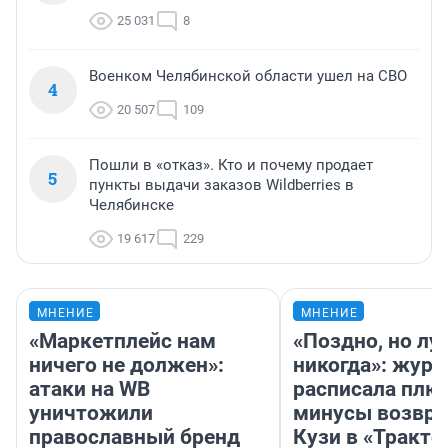
25 031
8
Военком Челябинской области ушел на СВО
4
20 507
109
Пошли в «отказ». Кто и почему продает
5
пункты выдачи заказов Wildberries в
Челябинске
19 617
229
МНЕНИЕ
МНЕНИЕ
«Маркетплейс нам
«Поздно, но лу
ничего не должен»:
никогда»: журн
атаки на WB
расписала плю
уничтожили
минусы возвр
православный бренд
Кузи в «Тракто