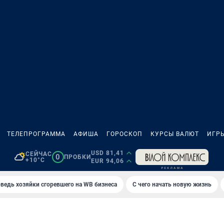
ТЕЛЕПРОГРАММА
АФИША
ГОРОСКОП
КУРСЫ ВАЛЮТ
ИГР
USD 81,41
СЕЙЧАС
0
ПРОБКИ
+10°C
EUR 94,06
ведь хозяйки сгоревшего на WB бизнеса
С чего начать новую жизнь