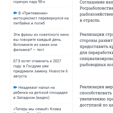
Соглашение нап
горячую пару 90-х
Росрыболовства
В «Притяжении»
рыбохозяйствен
мотоциклист перевернулся на
в отрасль.
питбайке и погиб
Реализации стр
Эти фразы из советского кино
вы говорите каждый день.
стороны развит
Вспомните из каких они
предоставить к
фильмов? — тест
для переработк
специализирова
ЕГЭ хотят отменить к 2027
рыбоводных хоз
году: в Госдуме уже
придумали замену. Новости 6
августа
Реализация мер
Неадекват напал на
способствовать
ребенка на детской площадке
в Западном (видео)
увеличению про
доступной по це
«Теперь мы семья!» Клава