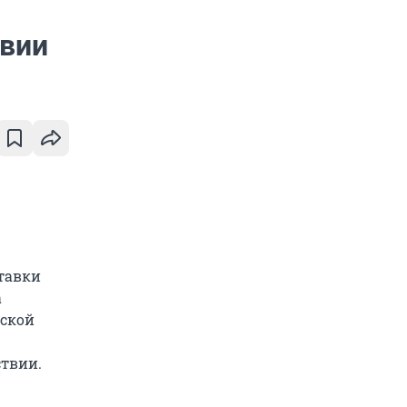
твии
тавки
а
йской
ствии.