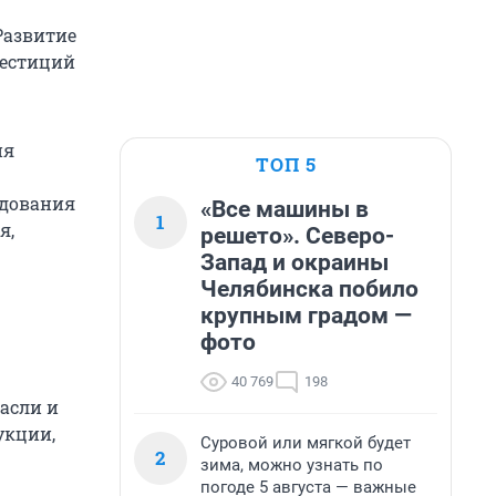
Развитие
вестиций
ия
ТОП 5
удования
«Все машины в
1
я,
решето». Северо-
Запад и окраины
Челябинска побило
крупным градом —
фото
40 769
198
асли и
укции,
Суровой или мягкой будет
2
зима, можно узнать по
погоде 5 августа — важные