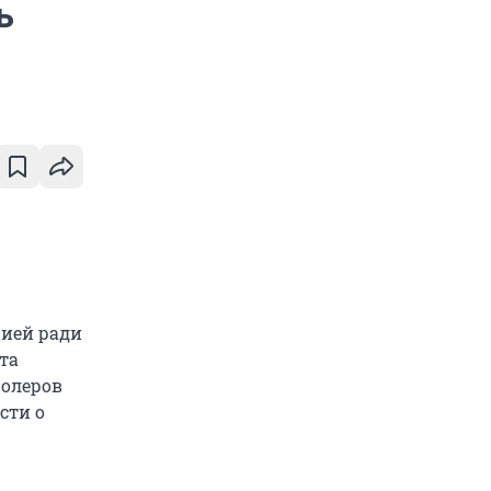
ь
цией ради
та
ролеров
сти о