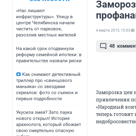
Замороз
«Нас лишают
профана
инфраструктуры». Улицу в
центре Челябинска начали
чистить от парковок,
4 марта 2015, 15:03
разозлив местных жителей
48
коммен
На какой срок отодвинули
реформу семейной ипотеки: в
правительстве назвали риски
Как снимают детективный
триллер про «свинцового
маньяка» со звездами
Заморозка цен 
сериалов: фото со съемок и
первые подробности
привлечения по
«Народный конт
Укусила змея? Зато паука
теперь готовит
нового открыл! История
недобросовестн
арахнолога, который обожает
свою смертельно опасную