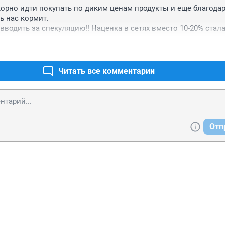
корно идти покупать по диким ценам продукты и еще благодари
 нас кормит. 

вводить за спекуляцию!! Наценка в сетях вместо 10-20% стала 
ины задумаются, а не поумерить ли свои аппетиты, и это касае
в.
Читать все комментарии
Отп