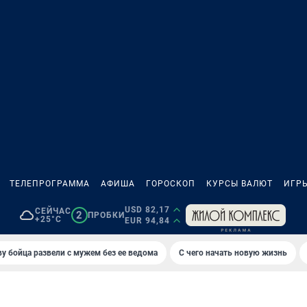
ТЕЛЕПРОГРАММА
АФИША
ГОРОСКОП
КУРСЫ ВАЛЮТ
ИГР
USD 82,17
СЕЙЧАС
2
ПРОБКИ
+25°C
EUR 94,84
у бойца развели с мужем без ее ведома
С чего начать новую жизнь