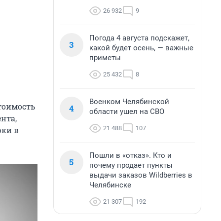
26 932
9
Погода 4 августа подскажет,
3
какой будет осень, — важные
приметы
25 432
8
Военком Челябинской
стоимость
4
области ушел на СВО
нта,
21 488
107
рки в
Пошли в «отказ». Кто и
5
почему продает пункты
выдачи заказов Wildberries в
Челябинске
21 307
192