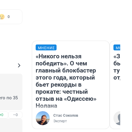
0
МНЕНИЕ
МНЕНИ
«Никого нельзя
«За н
победить». О чем
были 
главный блокбастер
турис
этого года, который
отдых
бьет рекорды в
прокате: честный
отзыв на «Одиссею»
го по 35 
Нолана
е 
+0
–0
Стас Соколов
Эксперт