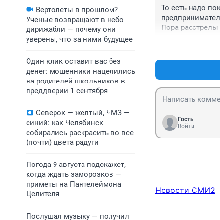
То есть надо по
Вертолеты в прошлом?
предприниматель
Ученые возвращают в небо
Пора расстрелы 
дирижабли — почему они
глядишь и буржу
уверены, что за ними будущее
только продукто
Один клик оставит вас без
денег: мошенники нацелились
на родителей школьников в
преддверии 1 сентября
Северок — желтый, ЧМЗ —
Гость
синий: как Челябинск
Войти
собирались раскрасить во все
(почти) цвета радуги
Погода 9 августа подскажет,
когда ждать заморозков —
приметы на Пантелеймона
Новости СМИ2
Целителя
Послушал музыку — получил