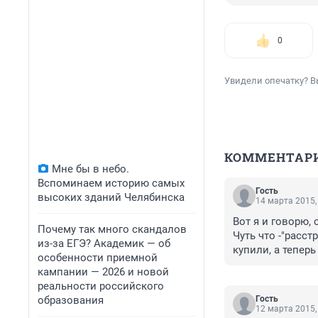
0
Увидели опечатку? В
КОММЕНТАР
Мне бы в небо.
Вспоминаем историю самых
Гость
высоких зданий Челябинска
14 марта 2015,
Вот я и говорю, 
Почему так много скандалов
Чуть что -"расст
из-за ЕГЭ? Академик — об
купили, а теперь
особенности приемной
Ну расстреляете
кампании — 2026 и новой
расправиться тол
реальности российского
образования
Гость
12 марта 2015,