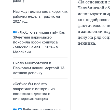
работу
«На основании 
Челябинской об
Нас ждут целых семь коротких
используют ши
рабочих недель: график на
как недобросов
2027 год
фактического п
в заявлении на
«Люблю выигрывать!» Как
цену на ряд со
39-летняя парикмахер
покорила жюри конкурса
ценника.
«Миссис Земля — 2026» в
Малайзии
Около многоэтажки в
Парковом нашли мертвой 13-
летнюю девочку
«Сейчас бы всё это
запретили»: истории из
советского детства в
пионерских лагерях
Работает в клинике и