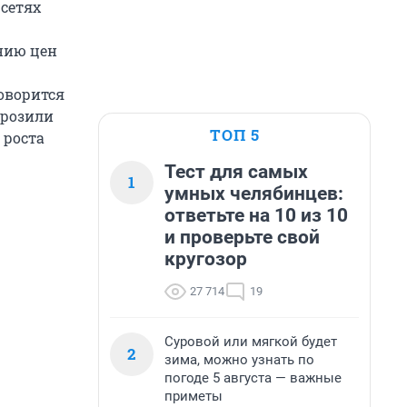
 сетях
нию цен
оворится
орозили
ТОП 5
 роста
Тест для самых
1
умных челябинцев:
ответьте на 10 из 10
и проверьте свой
кругозор
27 714
19
Суровой или мягкой будет
2
зима, можно узнать по
погоде 5 августа — важные
приметы