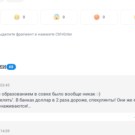
0
0
0
ыделите фрагмент и нажмите Ctrl+Enter
ИИ
48
 03:45
с образованием в совке было вообще никак :-) 

релять". В банках доллар в 2 раза дороже, спекулянты! Они же е
 наживаются!

 и что, продукты дешевые появятся? Тогда зачем? Просто хотит
пой с кем-то? В этом деле у нас давние и богатые традиции...
 14:09