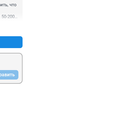
ть, что 
50-200%, 
тся не 
+0
–0
равить