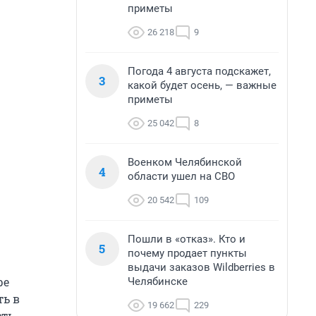
приметы
26 218
9
Погода 4 августа подскажет,
3
какой будет осень, — важные
приметы
25 042
8
Военком Челябинской
4
области ушел на СВО
20 542
109
Пошли в «отказ». Кто и
5
почему продает пункты
выдачи заказов Wildberries в
ре
Челябинске
ть в
19 662
229
сть