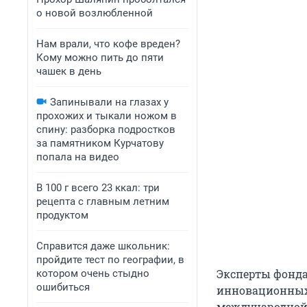
о новой возлюбленной
Нам врали, что кофе вреден?
Кому можно пить до пяти
чашек в день
Запинывали на глазах у
прохожих и тыкали ножом в
спину: разборка подростков
за памятником Курчатову
попала на видео
В 100 г всего 23 ккал: три
рецепта с главным летним
продуктом
Справится даже школьник:
пройдите тест по географии, в
Эксперты фонда
котором очень стыдно
ошибиться
инновационных 
международной 