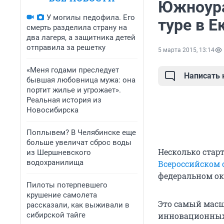
Южноура
У могилы педофила. Его
туре в Е
смерть разделила страну на
два лагеря, а защитника детей
отправила за решетку
5 марта 2015, 13:14
«Меня годами преследует
Написать
бывшая любовница мужа: она
портит жилье и угрожает».
Реальная история из
Новосибирска
Поплывем? В Челябинске еще
больше увеличат сброс воды
Несколько стар
из Шершневского
водохранилища
Всероссийском 
федеральном окр
Пилоты потерпевшего
крушение самолета
Это самый масш
рассказали, как выживали в
сибирской тайге
инновационных 