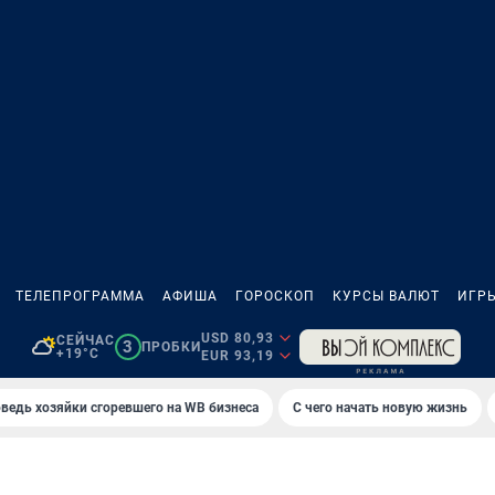
ТЕЛЕПРОГРАММА
АФИША
ГОРОСКОП
КУРСЫ ВАЛЮТ
ИГР
USD 80,93
СЕЙЧАС
3
ПРОБКИ
+19°C
EUR 93,19
ведь хозяйки сгоревшего на WB бизнеса
С чего начать новую жизнь