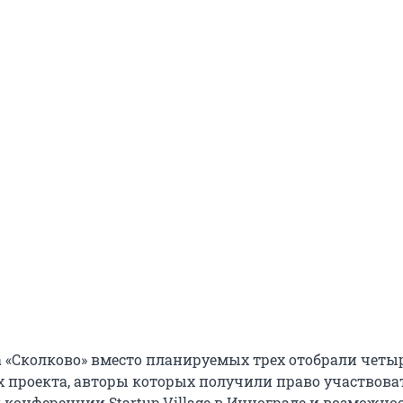
 «Сколково» вместо планируемых трех отобрали четы
проекта, авторы которых получили право участвова
конференции Startup Village в Иннограде и возможно