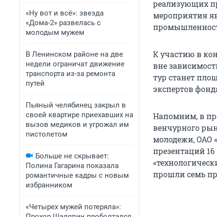
реализующих пр
«Ну вот и всё»: звезда
мероприятия яв
«Дома-2» развелась с
промышленности
молодым мужем
К участию в ко
В Ленинском районе на две
недели ограничат движение
вне зависимости
транспорта из-за ремонта
тур станет пло
путей
экспертов фонд
Пьяный челябинец закрыл в
своей квартире приехавших на
Напомним, в пр
вызов медиков и угрожал им
венчурного рын
пистолетом
молодежи, ОАО 
презентаций 16
Больше не скрывает:
«технологическ
Полина Гагарина показала
прошли семь пр
романтичные кадры с новым
избранником
«Четырех мужей потеряла»:
Прохор Шаляпин проболтался