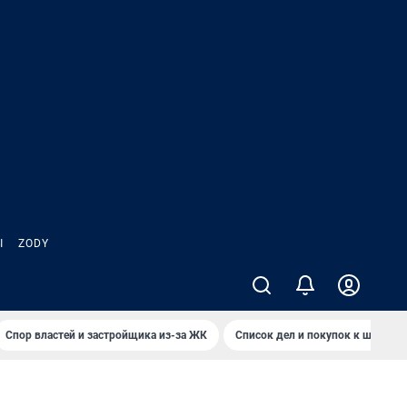
Ы
ZODY
Спор властей и застройщика из-за ЖК
Список дел и покупок к школе