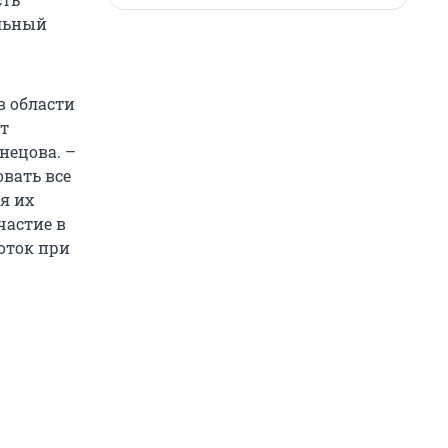
ельный
в области
т
нецова. –
овать все
я их
частие в
оток при