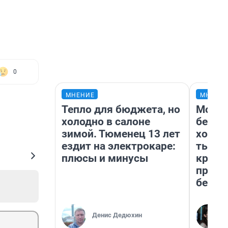
0
МНЕНИЕ
МНЕНИ
Тепло для бюджета, но
Мой б
холодно в салоне
береж
зимой. Тюменец 13 лет
хотел
ездит на электрокаре:
тысяч
плюсы и минусы
креди
приех
безоп
Денис Дедюхин