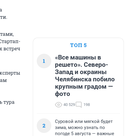
а
ти.
тами,
Стартап-
ТОП 5
х встреч
«Все машины в
1
решето». Северо-
Запад и окраины
эксперты
Челябинска побило
лам
крупным градом —
фото
ь тура
40 529
198
Суровой или мягкой будет
2
зима, можно узнать по
погоде 5 августа — важные