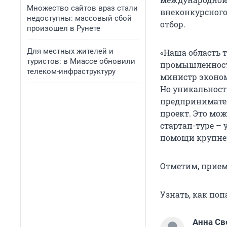
Множество сайтов враз стали
внеконкурсного
недоступны: массовый сбой
отбор.
произошел в Рунете
Для местных жителей и
«Наша область 
туристов: в Миассе обновили
промышленност
телеком-инфраструктуру
министр эконом
Но уникальность
предприниматели
проект. Это мож
стартап-туре –
помощи крупне
Отметим, прием
Узнать, как по
Анна Св