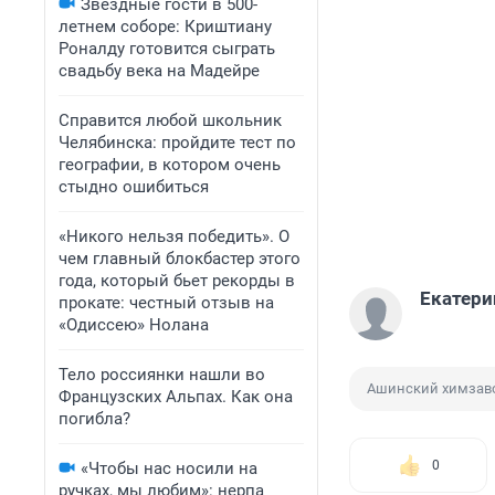
Звездные гости в 500-
летнем соборе: Криштиану
Роналду готовится сыграть
свадьбу века на Мадейре
Справится любой школьник
Челябинска: пройдите тест по
географии, в котором очень
стыдно ошибиться
«Никого нельзя победить». О
чем главный блокбастер этого
года, который бьет рекорды в
Екатери
прокате: честный отзыв на
«Одиссею» Нолана
Тело россиянки нашли во
Ашинский химзав
Французских Альпах. Как она
погибла?
0
«Чтобы нас носили на
ручках, мы любим»: нерпа