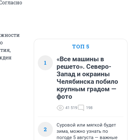
Согласно
олжности
о
ТОП 5
тия,
жден
«Все машины в
1
решето». Северо-
Запад и окраины
Челябинска побило
крупным градом —
фото
41 519
198
Суровой или мягкой будет
2
зима, можно узнать по
погоде 5 августа — важные