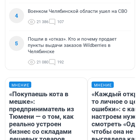
Военком Челябинской области ушел на СВО
4
21 386
107
Пошли в «отказ». Кто и почему продает
5
пункты выдачи заказов Wildberries в
Челябинске
21 080
192
МНЕНИЕ
МНЕНИЕ
«Покупаешь кота в
«Каждый откро
мешке»:
то личное о це
предприниматель из
ошибки»: с как
Тюмени — о том, как
настроем нужн
реально устроен
смотреть «Оди
бизнес со складами
чтобы она не
дешевых товаров
выглядела как