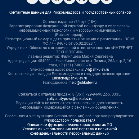
Контактные данные для Роскомнадзора и государственных органов
Сетевое издание «74.ру» (18+)
Зарегистрировано Федеральной службой по надзору в сфере связи,
информационных технологий и массовых коммуникаций
(Роскомнадзор).
Регистрационный номер и дата принятия решения о регистрации: ЭЛ №
ФС 77– 84676 от 06.02.2023 г.
Учредитель: Общество с ограниченной ответственностью «ИНТЕРНЕТ
ТЕХНОЛОГИИ»
Главный редактор: Филипцева Мария Сергеевна
Адрес редакции: 454091, г. Челябинск, проспект Ленина, 26А, стр.2, 16
этаж, +7 (351) 7-0000-74
Электронный адрес редакции:
74@shkulev.ru
Контактные данные для Роскомнадзора и государственных органов:
juristchel@shkulev.ru
Техподдержка:
help@shkulev.ru
Связаться с отделом продаж: 8 (351) 729-94-90 доб. 3335,
yuliya.latypova@shkulev.ru
Редакция сайта не несет ответственности за достоверность
информации, содержащейся в рекламных объявлениях.
Особенности эксплуатации (использования) веб-портала регулируются:
Руководством пользователя
Описанием функциональных характеристик ПО
Условиями использования веб-портала и политикой
конфиденциальности персональных данных