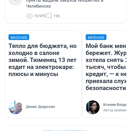
пункты выдачи заказов Wildberries в
Челябинске
19 979
195
МНЕНИЕ
МНЕНИЕ
Тепло для бюджета, но
Мой банк меня
холодно в салоне
бережет. Журн
зимой. Тюменец 13 лет
хотела снять 2
ездит на электрокаре:
тысяч, чтобы п
плюсы и минусы
кредит, — к не
приехала служ
безопасности
Ксения Владим
Денис Дедюхин
Автор мнения