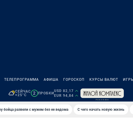
ТЕЛЕПРОГРАММА
АФИША
ГОРОСКОП
КУРСЫ ВАЛЮТ
ИГР
USD 82,17
СЕЙЧАС
2
ПРОБКИ
+25°C
EUR 94,84
у бойца развели с мужем без ее ведома
С чего начать новую жизнь