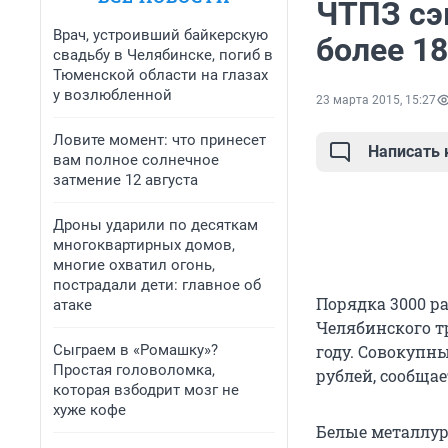
ЧТПЗ сэ
Врач, устроивший байкерскую
более 1
свадьбу в Челябинске, погиб в
Тюменской области на глазах
у возлюбленной
23 марта 2015, 15:27
Ловите момент: что принесет
Написать
вам полное солнечное
затмение 12 августа
Дроны ударили по десяткам
многоквартирных домов,
многие охватил огонь,
пострадали дети: главное об
Порядка 3000 р
атаке
Челябинского т
Сыграем в «Ромашку»?
году. Совокупн
Простая головоломка,
рублей, сообщае
которая взбодрит мозг не
хуже кофе
Белые металлур