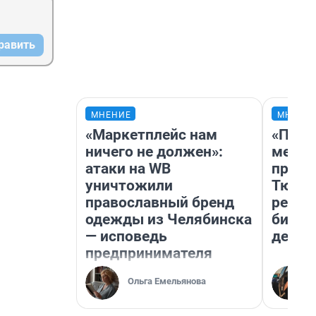
равить
МНЕНИЕ
МНЕНИ
«Маркетплейс нам
«Поку
ничего не должен»:
мешке
атаки на WB
предп
уничтожили
Тюмен
православный бренд
реаль
одежды из Челябинска
бизне
— исповедь
дешев
предпринимателя
Ольга Емельянова