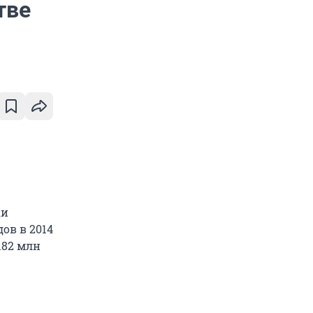
тве
ки
ов в 2014
182 млн