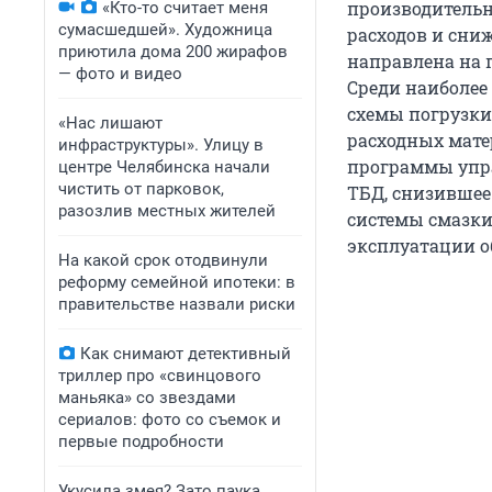
производительн
«Кто-то считает меня
сумасшедшей». Художница
расходов и сни
приютила дома 200 жирафов
направлена на 
— фото и видео
Среди наиболее
схемы погрузки
«Нас лишают
расходных матер
инфраструктуры». Улицу в
программы упра
центре Челябинска начали
чистить от парковок,
ТБД, снизившее 
разозлив местных жителей
системы смазки
эксплуатации об
На какой срок отодвинули
реформу семейной ипотеки: в
правительстве назвали риски
Как снимают детективный
триллер про «свинцового
маньяка» со звездами
сериалов: фото со съемок и
первые подробности
Укусила змея? Зато паука