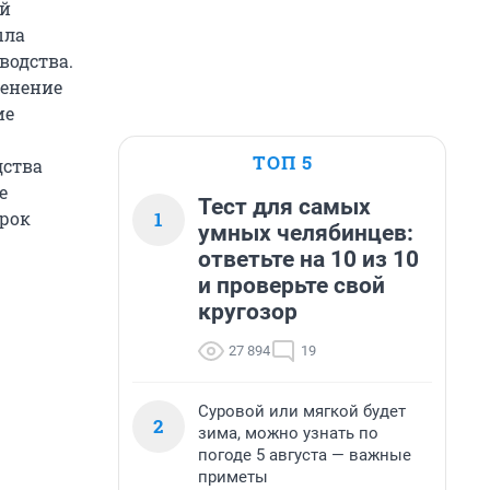
ей
ыла
водства.
менение
ие
ТОП 5
дства
е
Тест для самых
1
срок
умных челябинцев:
ответьте на 10 из 10
и проверьте свой
кругозор
27 894
19
Суровой или мягкой будет
2
зима, можно узнать по
погоде 5 августа — важные
приметы