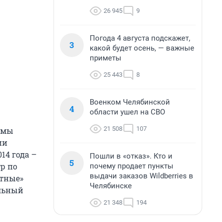
26 945
9
Погода 4 августа подскажет,
3
какой будет осень, — важные
приметы
25 443
8
Военком Челябинской
4
области ушел на СВО
21 508
107
емы
ии
14 года –
Пошли в «отказ». Кто и
5
р по
почему продает пункты
выдачи заказов Wildberries в
стные»
Челябинске
ильный
21 348
194