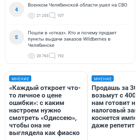
Военком Челябинской области ушел на СВО
4
21 255
107
Пошли в «отказ». Кто и почему продает
5
пункты выдачи заказов Wildberries в
Челябинске
20 763
192
МНЕНИЕ
МНЕНИЕ
«Каждый откроет что-
Продашь за 300
то личное о цене
возьмут с 4000
ошибки»: с каким
нам готовит н
настроем нужно
налоговый зако
смотреть «Одиссею»,
коснется импор
чтобы она не
даже репетито
выглядела как фиаско