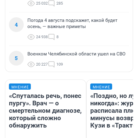
25 032
285
Погода 4 августа подскажет, какой будет
4
осень, — важные приметы
24 938
8
Военком Челябинской области ушел на СВО
5
20 227
109
МНЕНИЕ
МНЕНИЕ
«Спуталась речь, понес
«Поздно, но лу
пургу». Врач — о
никогда»: журн
смертельном диагнозе,
расписала плю
который сложно
минусы возвр
обнаружить
Кузи в «Тракто