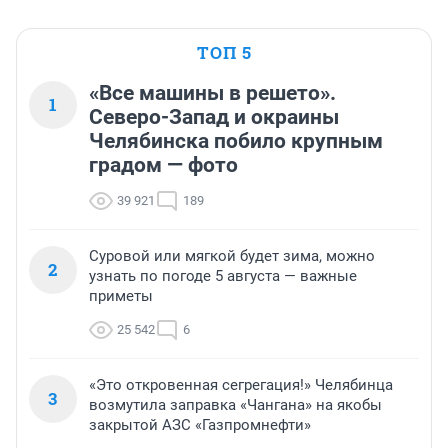
ТОП 5
«Все машины в решето».
1
Северо-Запад и окраины
Челябинска побило крупным
градом — фото
39 921
189
Суровой или мягкой будет зима, можно
2
узнать по погоде 5 августа — важные
приметы
25 542
6
«Это откровенная сегрегация!» Челябинца
3
возмутила заправка «Чангана» на якобы
закрытой АЗС «Газпромнефти»