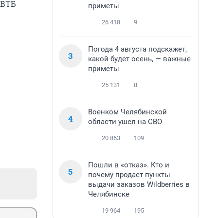
«ВТБ
приметы
26 418
9
Погода 4 августа подскажет,
3
какой будет осень, — важные
приметы
25 131
8
Военком Челябинской
4
области ушел на СВО
20 863
109
Пошли в «отказ». Кто и
5
почему продает пункты
выдачи заказов Wildberries в
Челябинске
19 964
195