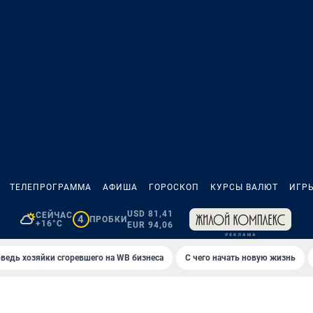
ТЕЛЕПРОГРАММА
АФИША
ГОРОСКОП
КУРСЫ ВАЛЮТ
ИГР
USD 81,41
СЕЙЧАС
4
ПРОБКИ
+16°C
EUR 94,06
ведь хозяйки сгоревшего на WB бизнеса
С чего начать новую жизнь