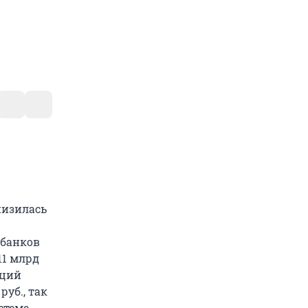
низилась
 банков
11 млрд
аций
руб., так
стеме,