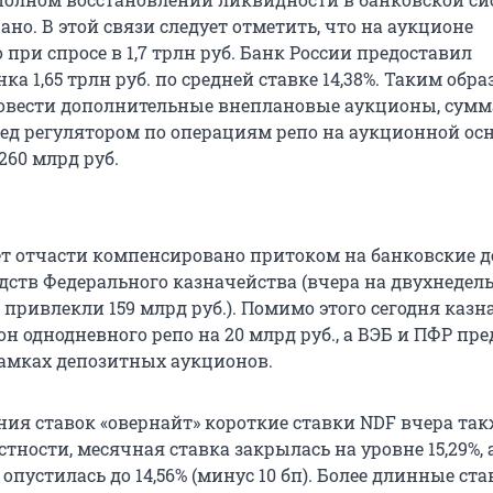
ано. В этой связи следует отметить, что на аукционе
 при спросе в 1,7 трлн руб. Банк России предоставил
а 1,65 трлн руб. по средней ставке 14,38%. Таким обра
ровести дополнительные внеплановые аукционы, сум
ред регулятором по операциям репо на аукционной ос
260 млрд руб.
дет отчасти компенсировано притоком на банковские 
едств Федерального казначейства (вчера на двухнедел
привлекли 159 млрд руб.). Помимо этого сегодня казн
н однодневного репо на 20 млрд руб., а ВЭБ и ПФР пр
 рамках депозитных аукционов.
ния ставок «овернайт» короткие ставки NDF вчера та
стности, месячная ставка закрылась на уровне 15,29%, 
пустилась до 14,56% (минус 10 бп). Более длинные ст