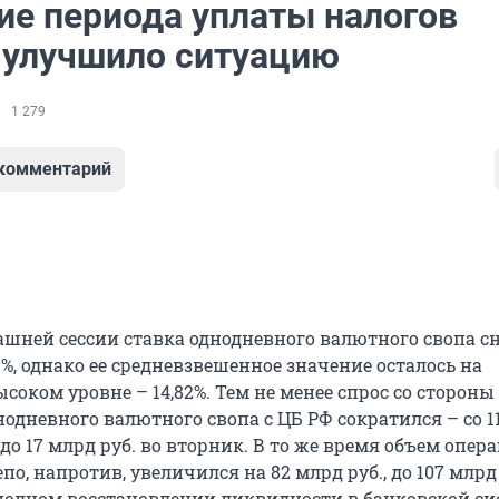
ие периода уплаты налогов
 улучшило ситуацию
1 279
 комментарий
ашней сессии ставка однодневного валютного свопа с
,63%, однако ее средневзвешенное значение осталось на
соком уровне – 14,82%. Тем не менее спрос со стороны
одневного валютного свопа с ЦБ РФ сократился – со 1
 до 17 млрд руб. во вторник. В то же время объем опер
по, напротив, увеличился на 82 млрд руб., до 107 млрд 
 полном восстановлении ликвидности в банковской си