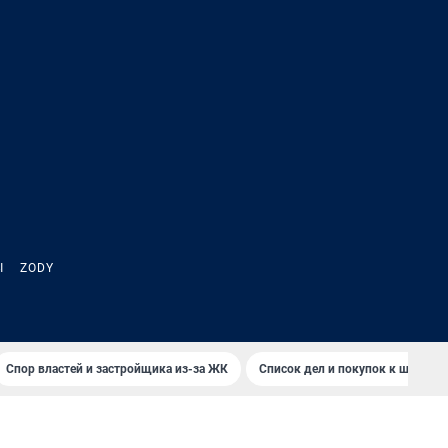
Ы
ZODY
Спор властей и застройщика из-за ЖК
Список дел и покупок к школе