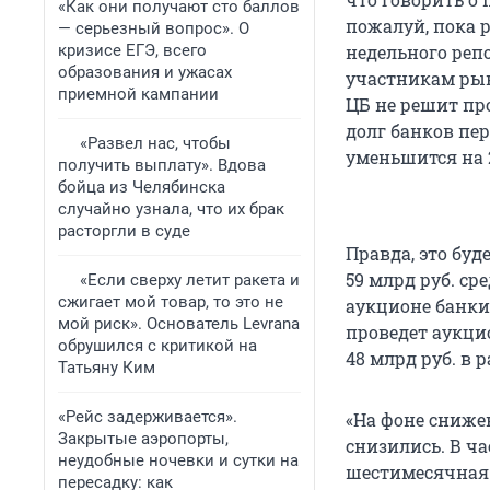
«Как они получают сто баллов
пожалуй, пока р
— серьезный вопрос». О
кризисе ЕГЭ, всего
недельного репо
образования и ужасах
участникам рынк
приемной кампании
ЦБ не решит п
долг банков пе
«Развел нас, чтобы
уменьшится на 
получить выплату». Вдова
бойца из Челябинска
случайно узнала, что их брак
расторгли в суде
Правда, это бу
59 млрд руб. ср
«Если сверху летит ракета и
сжигает мой товар, то это не
аукционе банки 
мой риск». Основатель Levrana
проведет аукцио
обрушился с критикой на
48 млрд руб. в
Татьяну Ким
«Рейс задерживается».
«На фоне сниже
Закрытые аэропорты,
снизились. В ча
неудобные ночевки и сутки на
шестимесячная о
пересадку: как