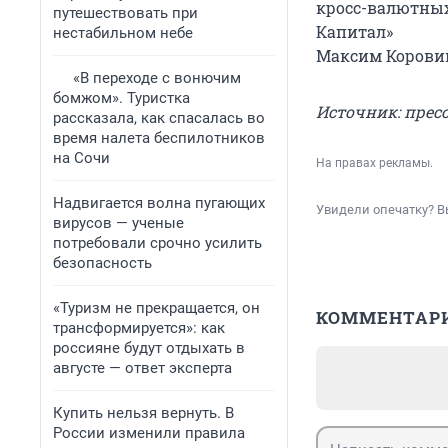
кросс-валютных
путешествовать при
Капитал»
нестабильном небе
Максим Коровин
«В переходе с вонючим
бомжом». Туристка
Источник: прес
рассказала, как спасалась во
время налета беспилотников
на Сочи
На правах рекламы.
Надвигается волна пугающих
Увидели опечатку? В
вирусов — ученые
потребовали срочно усилить
безопасность
«Туризм не прекращается, он
КОММЕНТАР
трансформируется»: как
россияне будут отдыхать в
августе — ответ эксперта
Купить нельзя вернуть. В
России изменили правила