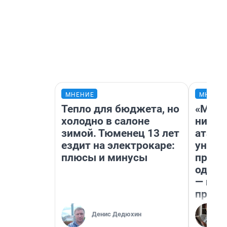
МНЕНИЕ
МНЕНИ
Тепло для бюджета, но
«Марк
холодно в салоне
ничег
зимой. Тюменец 13 лет
атаки
ездит на электрокаре:
уничт
плюсы и минусы
право
одежд
— исп
предп
Денис Дедюхин