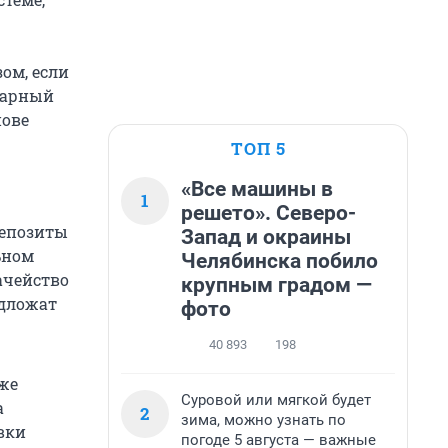
зом, если
марный
нове
ТОП 5
«Все машины в
1
решето». Северо-
депозиты
Запад и окраины
ьном
Челябинска побило
ачейство
крупным градом —
едложат
фото
40 893
198
кже
Суровой или мягкой будет
а
2
зима, можно узнать по
авки
погоде 5 августа — важные