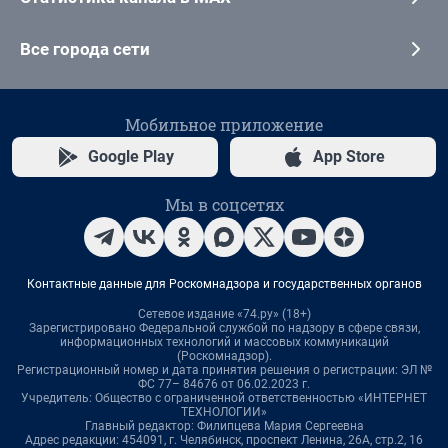
Все города сети
Мобильное приложение
Google Play
App Store
Мы в соцсетях
Контактные данные для Роскомнадзора и государственных органов
Сетевое издание «74.ру» (18+)
Зарегистрировано Федеральной службой по надзору в сфере связи,
информационных технологий и массовых коммуникаций
(Роскомнадзор).
Регистрационный номер и дата принятия решения о регистрации: ЭЛ №
ФС 77– 84676 от 06.02.2023 г.
Учредитель: Общество с ограниченной ответственностью «ИНТЕРНЕТ
ТЕХНОЛОГИИ»
Главный редактор: Филипцева Мария Сергеевна
Адрес редакции: 454091, г. Челябинск, проспект Ленина, 26А, стр.2, 16