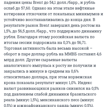
падения цены Brent до 54,1 долл./барр., и рубль
ослаб до 57,60. Однако на этом этапе нефтяные
котировки отскочили от локальных минимумов и
устойчиво восстанавливались до конца дня. В
результате рынок Brent завершил день ростом на
1,5%, до 56,5 долл./барр., что поддержало динамику
рубля. Благодаря этому российская валюта по
итогам сессии подорожала на 0,3% до 56,71.
Торговая активность была весьма высокой –
оборот в паре доллар-рубль на ММВБ составил 4,6
млрд долл. Другие сырьевые валюты
аналогичного импульса к росту не получили и
закрылись в минусе в среднем на 0,6%
относительно доллара, при этом норвежская
крона показала результат минус 1,0%. Индекс
валют развивающихся рынков снизился на 0,5%
под давлением слабой динамики бразильского
реала (минус 1,5%), мексиканского песо (минус
0,5%) и южноафриканского ранда (минус 0,5%).