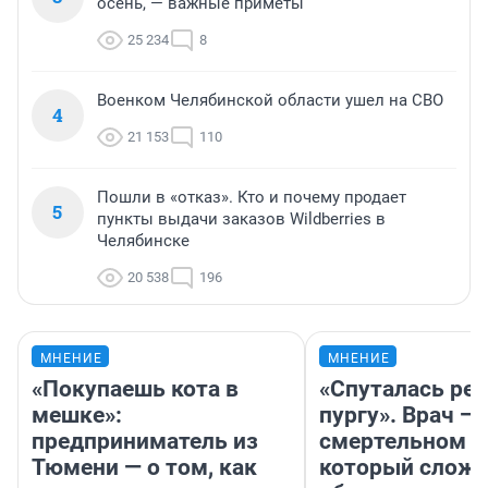
осень, — важные приметы
25 234
8
Военком Челябинской области ушел на СВО
4
21 153
110
Пошли в «отказ». Кто и почему продает
5
пункты выдачи заказов Wildberries в
Челябинске
20 538
196
МНЕНИЕ
МНЕНИЕ
«Покупаешь кота в
«Спуталась реч
мешке»:
пургу». Врач — 
предприниматель из
смертельном д
Тюмени — о том, как
который слож