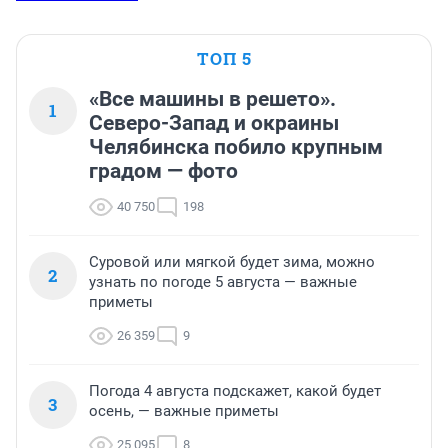
ТОП 5
«Все машины в решето».
1
Северо-Запад и окраины
Челябинска побило крупным
градом — фото
40 750
198
Суровой или мягкой будет зима, можно
2
узнать по погоде 5 августа — важные
приметы
26 359
9
Погода 4 августа подскажет, какой будет
3
осень, — важные приметы
25 095
8