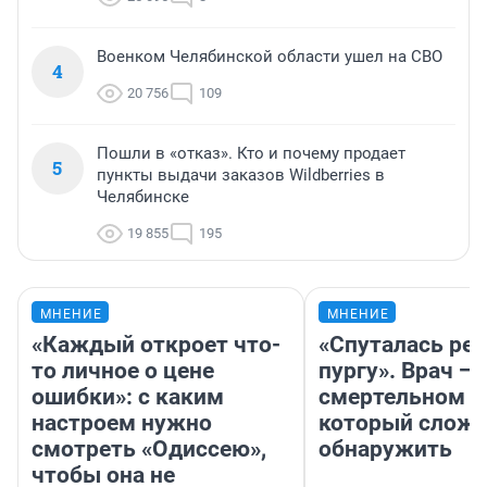
Военком Челябинской области ушел на СВО
4
20 756
109
Пошли в «отказ». Кто и почему продает
5
пункты выдачи заказов Wildberries в
Челябинске
19 855
195
МНЕНИЕ
МНЕНИЕ
«Каждый откроет что-
«Спуталась реч
то личное о цене
пургу». Врач — 
ошибки»: с каким
смертельном д
настроем нужно
который слож
смотреть «Одиссею»,
обнаружить
чтобы она не