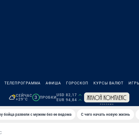
ТЕЛЕПРОГРАММА
АФИША
ГОРОСКОП
КУРСЫ ВАЛЮТ
ИГР
USD 82,17
СЕЙЧАС
3
ПРОБКИ
+29°C
EUR 94,84
у бойца развели с мужем без ее ведома
С чего начать новую жизнь
С