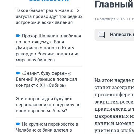
Главный
Такое бывает раз в жизни: 12
августа произойдут три редких
14 сентября 2015, 11:1
астрономических явления
Написать
Прохор Шаляпин влюбился
по-настоящему, а Ваня
Дмитриенко попал в Книгу
рекордов России: новости из
мира шоу-бизнеса
«Значит, буду ферзем»:
Евгений Кузнецов подписал
На этой неделе
контракт с ХК «Сибирь»
станет заседан
пресс-конферен
Эти вопросы для будущих
закрытия росси
первоклассников под силу не
практически в 
всем взрослым. А вам?
макроданных из
данный момент 
На крупном перекрестке в
учитывая слабы
Челябинске байк влетел в