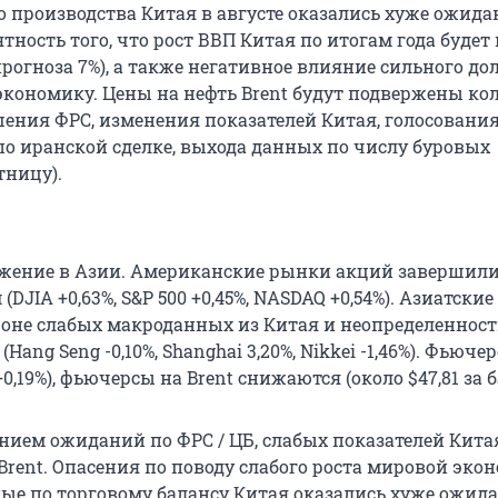
производства Китая в августе оказались хуже ожида
тность того, что рост ВВП Китая по итогам года будет
рогноза 7%), а также негативное влияние сильного до
кономику. Цены на нефть Brent будут подвержены ко
ения ФРС, изменения показателей Китая, голосования
по иранской сделке, выхода данных по числу буровых
тницу).
ижение в Азии. Американские рынки акций завершил
(DJIA +0,63%, S&P 500 +0,45%, NASDAQ +0,54%). Азиатски
оне слабых макроданных из Китая и неопределенност
ang Seng -0,10%, Shanghai 3,20%, Nikkei -1,46%). Фьюче
+0,19%), фьючерсы на Brent снижаются (около $47,81 за б
нием ожиданий по ФРС / ЦБ, слабых показателей Кита
rent. Опасения по поводу слабого роста мировой эко
ные по торговому балансу Китая оказались хуже ожид