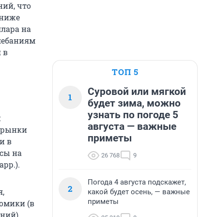
ний, что
 ниже
ллара на
лебаниям
 в
ТОП 5
Суровой или мягкой
1
будет зима, можно
узнать по погоде 5
и
августа — важные
е рынки
приметы
и в
рсы на
26 768
9
арр.).
Погода 4 августа подскажет,
2
я,
какой будет осень, — важные
приметы
номики (в
аний)