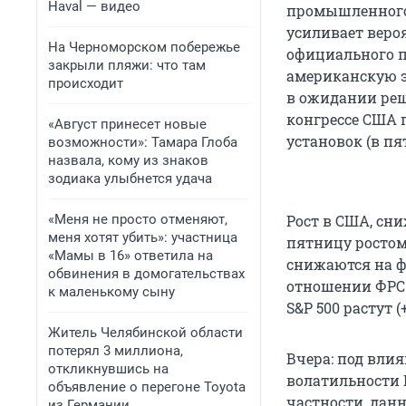
Haval — видео
промышленного 
усиливает вероя
На Черноморском побережье
официального п
закрыли пляжи: что там
американскую э
происходит
в ожидании реш
конгрессе США 
«Август принесет новые
установок (в пя
возможности»: Тамара Глоба
назвала, кому из знаков
зодиака улыбнется удача
«Меня не просто отменяют,
Рост в США, сн
меня хотят убить»: участница
пятницу ростом 
«Мамы в 16» ответила на
снижаются на ф
обвинения в домогательствах
отношении ФРС (H
к маленькому сыну
S&P 500 растут (
Житель Челябинской области
потерял 3 миллиона,
Вчера: под влия
откликнувшись на
волатильности B
объявление о перегоне Toyota
частности, дан
из Германии