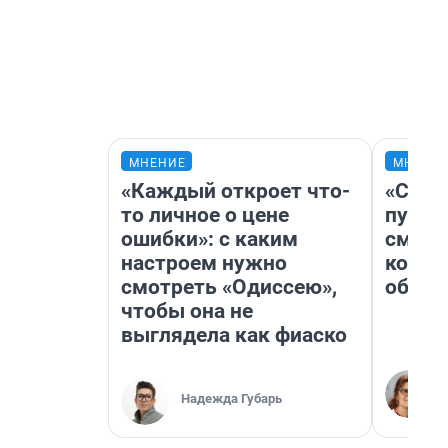
МНЕНИЕ
МНЕНИ
«Каждый откроет что-
«Спут
то личное о цене
пургу»
ошибки»: с каким
смерт
настроем нужно
котор
смотреть «Одиссею»,
обнар
чтобы она не
выглядела как фиаско
Надежда Губарь