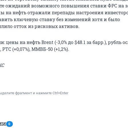
ете ожиданий возможного повышения ставки ФРС на 
ены на нефть отражали перепады настроения инвесторо
авить ключевую ставку без изменений хотя и было
лило отток из рисковых активов.
: цены на нефть Brent (-3,0% до $48.1 за барр.), рубль о
, РТС (+0,07%), ММВБ-50 (+1,2%).
КС
ыделите фрагмент и нажмите Ctrl+Enter
ИИ
0