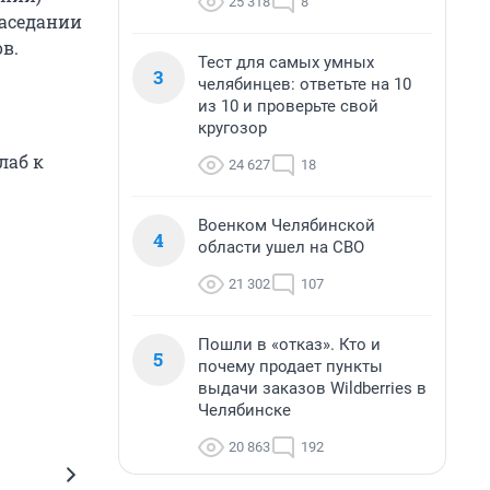
25 318
8
заседании
в.
Тест для самых умных
3
челябинцев: ответьте на 10
из 10 и проверьте свой
кругозор
слаб к
24 627
18
Военком Челябинской
4
области ушел на СВО
21 302
107
Пошли в «отказ». Кто и
5
почему продает пункты
выдачи заказов Wildberries в
Челябинске
20 863
192