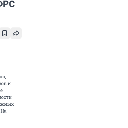
 ФРС
но,
зов и
ле
ности
важных
 На