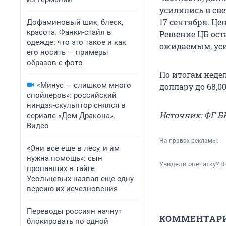
усилились в св
17 сентября. Ц
Дофаминовый шик, блеск,
красота. Фанки-стайл в
Решение ЦБ ост
одежде: что это такое и как
ожидаемым, уси
его носить — примеры
образов с фото
По итогам недели
«Минус — слишком много
доллару до 68,00
спойлеров»: российский
ниндзя-скульптор снялся в
Источник: ФГ Б
сериале «Дом Дракона».
Видео
На правах рекламы.
«Они всё еще в лесу, и им
нужна помощь»: сын
Увидели опечатку? В
пропавших в тайге
Усольцевых назвал еще одну
версию их исчезновения
Переводы россиян начнут
КОММЕНТАР
блокировать по одной