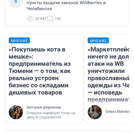
5
пункты выдачи заказов Wildberries в
Челябинске
20 847
192
МНЕНИЕ
МНЕНИЕ
«Покупаешь кота в
«Маркетплейс 
мешке»:
ничего не долж
предприниматель из
атаки на WB
Тюмени — о том, как
уничтожили
реально устроен
православный 
бизнес со складами
одежды из Чел
дешевых товаров
— исповедь
предпринимат
Наталья Шорохова
Ольга Емельян
Открыла кофейную точку на
деньги соцразвития