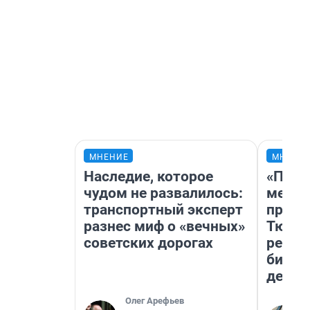
МНЕНИЕ
МНЕНИ
Наследие, которое
«Поку
чудом не развалилось:
мешке
транспортный эксперт
предп
разнес миф о «вечных»
Тюмен
советских дорогах
реаль
бизне
дешев
Олег Арефьев