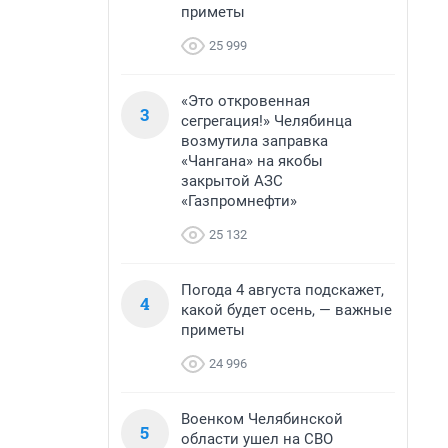
приметы
25 999
«Это откровенная
3
сегрегация!» Челябинца
возмутила заправка
«Чангана» на якобы
закрытой АЗС
«Газпромнефти»
25 132
Погода 4 августа подскажет,
4
какой будет осень, — важные
приметы
24 996
Военком Челябинской
5
области ушел на СВО