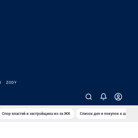
Ы
ZODY
Спор властей и застройщика из-за ЖК
Список дел и покупок к школе