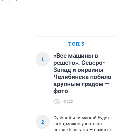
ТОП 5
«Все машины в
1
решето». Северо-
Запад и окраины
Челябинска побило
крупным градом —
фото
40 222
Суровой или мягкой будет
2
зима, можно узнать по
погоде 5 августа — важные