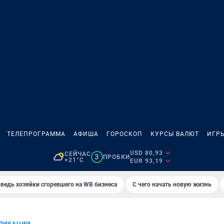
ТЕЛЕПРОГРАММА
АФИША
ГОРОСКОП
КУРСЫ ВАЛЮТ
ИГР
USD 80,93
СЕЙЧАС
3
ПРОБКИ
+21°C
EUR 93,19
ведь хозяйки сгоревшего на WB бизнеса
С чего начать новую жизнь