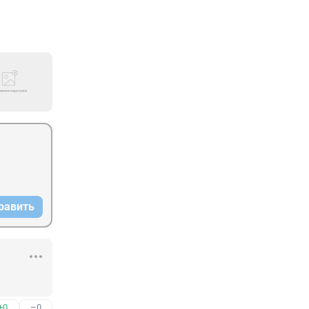
равить
+0
–0