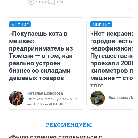
21 289
192
МНЕНИЕ
МНЕНИЕ
«Покупаешь кота в
«Нет некрасив
мешке»:
городов, есть
предприниматель из
недофинансиро
Тюмени — о том, как
Путешественн
реально устроен
проехали 2000
бизнес со складами
километров по 
дешевых товаров
машине — стои
того
Наталья Шорохова
Екатерина Лит
Открыла кофейную точку на
деньги соцразвития
РЕКОМЕНДУЕМ
«Было страшно столкнуться с