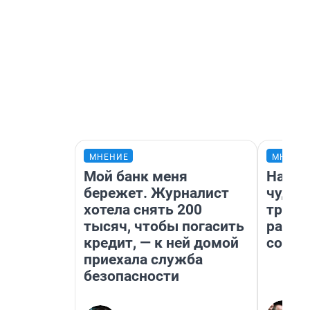
МНЕНИЕ
МНЕНИ
Мой банк меня
Насле
бережет. Журналист
чудом
хотела снять 200
транс
тысяч, чтобы погасить
разне
кредит, — к ней домой
совет
приехала служба
безопасности