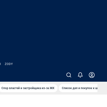
Ы
ZODY
Спор властей и застройщика из-за ЖК
Список дел и покупок к школе