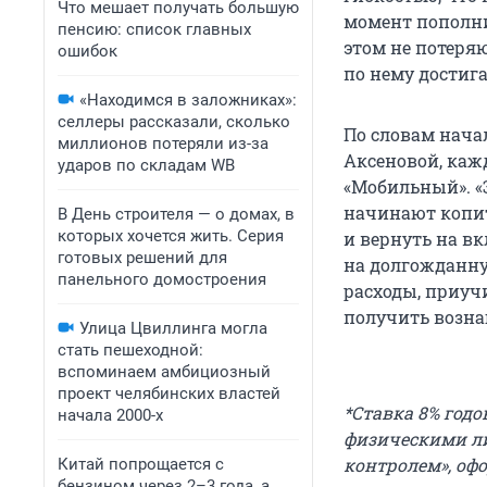
Что мешает получать большую
момент пополни
пенсию: список главных
этом не потеря
ошибок
по нему достига
«Находимся в заложниках»:
селлеры рассказали, сколько
По словам нача
миллионов потеряли из-за
Аксеновой, каж
ударов по складам WB
«Мобильный». «Э
начинают копит
В День строителя — о домах, в
которых хочется жить. Серия
и вернуть на в
готовых решений для
на долгожданну
панельного домостроения
расходы, приучи
получить возна
Улица Цвиллинга могла
стать пешеходной:
вспоминаем амбициозный
проект челябинских властей
*Ставка 8% год
начала 2000-х
физическими ли
контролем», офо
Китай попрощается с
бензином через 2–3 года, а