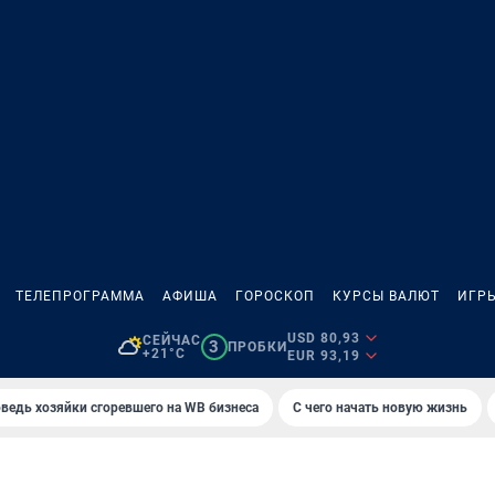
ТЕЛЕПРОГРАММА
АФИША
ГОРОСКОП
КУРСЫ ВАЛЮТ
ИГР
USD 80,93
СЕЙЧАС
3
ПРОБКИ
+21°C
EUR 93,19
ведь хозяйки сгоревшего на WB бизнеса
С чего начать новую жизнь