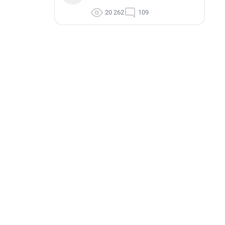
20 262
109