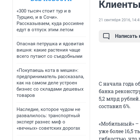
Клиенты
«300 тысяч стоит тур и в
Турцию, и в Сочи».
21 сентября 2016, 14:4
Рассказываем, куда россияне
едут в отпуск этим летом
Написать
Опасная петрушка и ядовитая
вишня: какие растения чаще
всего путают со съедобными
«Покупаешь кота в мешке»:
предприниматель рассказала,
как на самом деле устроен
С начала года 
бизнес со складами дешевых
банка реконстру
товаров
5,2 млрд рублей
составил 6%.
Наследие, которое чудом не
развалилось: транспортный
эксперт разнес миф о
«Мобильный» – 
«вечных» советских дорогах
уже более 16,5
гибкостью, что 