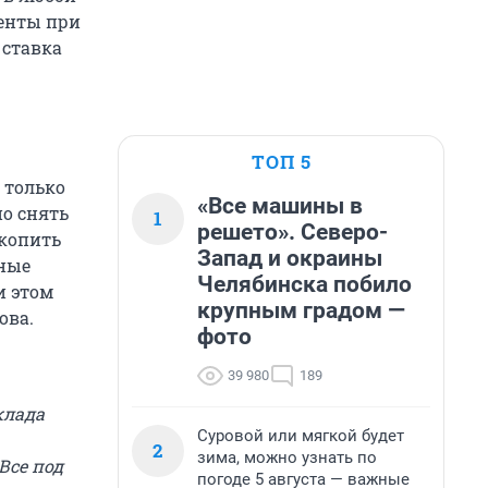
енты при
 ставка
ТОП 5
 только
«Все машины в
о снять
1
решето». Северо-
акопить
Запад и окраины
нные
Челябинска побило
и этом
крупным градом —
ова.
фото
39 980
189
клада
Суровой или мягкой будет
2
зима, можно узнать по
Все под
погоде 5 августа — важные