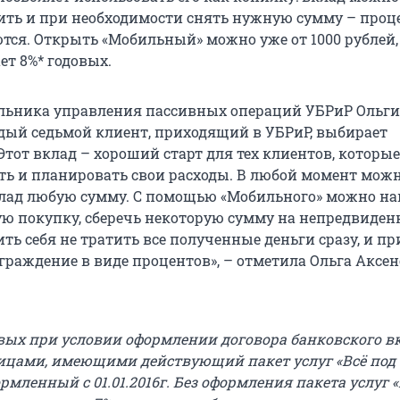
ть и при необходимости снять нужную сумму – проц
ются. Открыть «Мобильный» можно уже от 1000 рублей,
ет 8%* годовых.
льника управления пассивных операций УБРиР Ольги
дый седьмой клиент, приходящий в УБРиР, выбирает
тот вклад – хороший старт для тех клиентов, которые
ь и планировать свои расходы. В любой момент можн
клад любую сумму. С помощью «Мобильного» можно н
ю покупку, сберечь некоторую сумму на непредвиде
ть себя не тратить все полученные деньги сразу, и пр
граждение в виде процентов», – отметила Ольга Аксен
овых при условии оформлении договора банковского в
цами, имеющими действующий пакет услуг «Всё под
рмленный с 01.01.2016г. Без оформления пакета услуг «