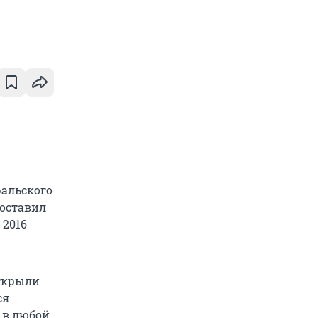
ральского
составил
 2016
открыли
ся
 в любой