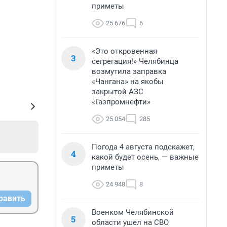
приметы
25 676
6
«Это откровенная
3
сегрегация!» Челябинца
возмутила заправка
«Чангана» на якобы
закрытой АЗС
«Газпромнефти»
25 054
285
Погода 4 августа подскажет,
4
какой будет осень, — важные
приметы
24 948
8
равить
Военком Челябинской
5
области ушел на СВО