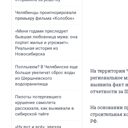
Челябинцы проигнорировали
премьеру фильма «Колобок»
«Меня годами преследует
бывшая любовница мужа: она
портит жилье и угрожает».
Реальная история из
Новосибирска
Поплывем? В Челябинске еще
На территории 
больше увеличат сброс воды
региональное м
из Шершневского
водохранилища
выявила факт н
отчетности за III
Пилоты потерпевшего
крушение самолета
На основании п
рассказали, как выживали в
строительная ко
сибирской тайге
РФ.
«Ну вот и всё»: звезда