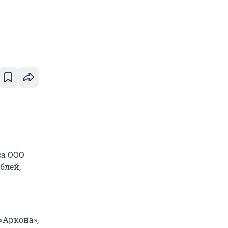
са ООО
блей,
«Аркона»,