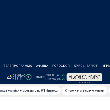
ТЕЛЕПРОГРАММА
АФИША
ГОРОСКОП
КУРСЫ ВАЛЮТ
ИГР
USD 81,41
СЕЙЧАС
1
ПРОБКИ
+13°C
EUR 94,06
ведь хозяйки сгоревшего на WB бизнеса
С чего начать новую жизнь