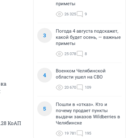
приметы
26 325
9
Погода 4 августа подскажет,
3
какой будет осень, — важные
приметы
25 078
8
Военком Челябинской
4
области ушел на СВО
рка
20 670
109
й
Пошли в «отказ». Кто и
5
почему продает пункты
выдачи заказов Wildberries в
.28 КоАП
Челябинске
19 781
195