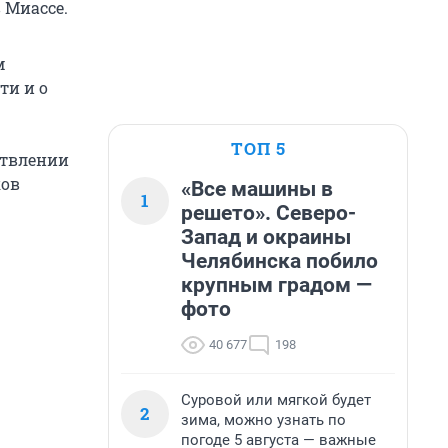
 Миассе.
м
ти и о
ТОП 5
ствлении
ков
«Все машины в
1
решето». Северо-
Запад и окраины
Челябинска побило
крупным градом —
фото
40 677
198
Суровой или мягкой будет
2
зима, можно узнать по
погоде 5 августа — важные