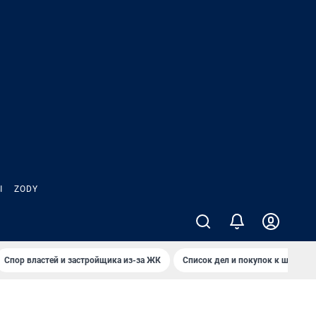
Ы
ZODY
Спор властей и застройщика из-за ЖК
Список дел и покупок к школе