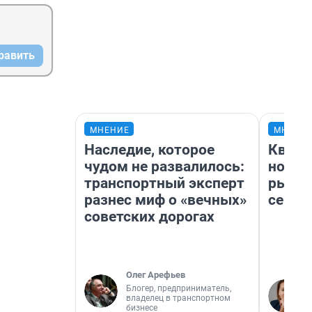
равить
МНЕНИЕ
МНЕНИ
Наследие, которое
Кварт
чудом не развалилось:
но де
транспортный эксперт
рынок
разнес миф о «вечных»
сейча
советских дорогах
Олег Арефьев
Блогер, предприниматель,
владелец в транспортном
бизнесе