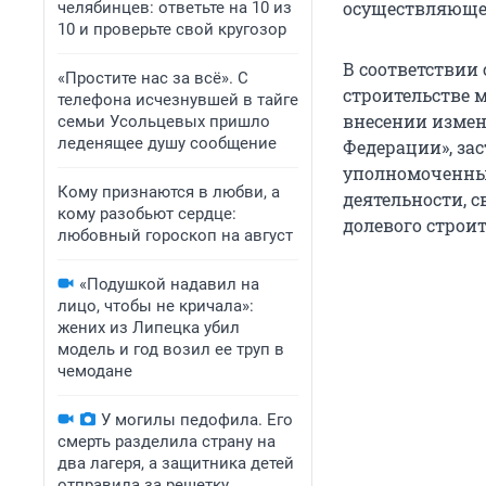
осуществляющег
челябинцев: ответьте на 10 из
10 и проверьте свой кругозор
В соответствии
«Простите нас за всё». С
строительстве 
телефона исчезнувшей в тайге
внесении измен
семьи Усольцевых пришло
леденящее душу сообщение
Федерации», за
уполномоченный
Кому признаются в любви, а
деятельности, 
кому разобьют сердце:
долевого строит
любовный гороскоп на август
«Подушкой надавил на
лицо, чтобы не кричала»:
жених из Липецка убил
модель и год возил ее труп в
чемодане
У могилы педофила. Его
смерть разделила страну на
два лагеря, а защитника детей
отправила за решетку