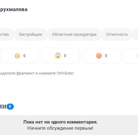
Крухмалева
ьство
Застройщик
Областная прокуратура
Отчетность
0
0
0
ыделите фрагмент и нажмите Ctrl+Enter
ИИ
0
Пока нет ни одного комментария.
Начните обсуждение первым!